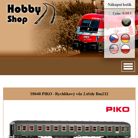
Nákupní košík
Cena:
0.00 €
59640 PIKO - Rychlíkový vůz 2.třídy Bm232