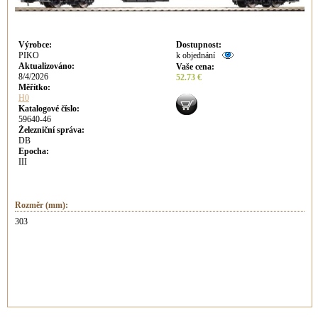
Výrobce
:
Dostupnost
:
PIKO
k objednání
Aktualizováno
:
Vaše cena
:
8/4/2026
52.73 €
Měřítko:
H0
Katalogové číslo:
59640-46
Železniční správa:
DB
Epocha:
III
Rozměr (mm):
303