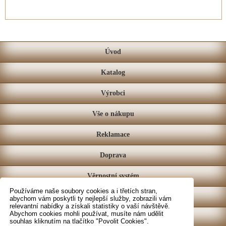
Úvod
Katalog
Výrobci
Vše o nákupu
Reklamace
Doprava
Věrnostní systém
Používáme naše soubory cookies a i třetích stran,
Prodejna
abychom vám poskytli ty nejlepší služby, zobrazili vám
relevantní nabídky a získali statistiky o vaší návštěvě.
Abychom cookies mohli používat, musíte nám udělit
Kontakt
souhlas kliknutím na tlačítko "Povolit Cookies".