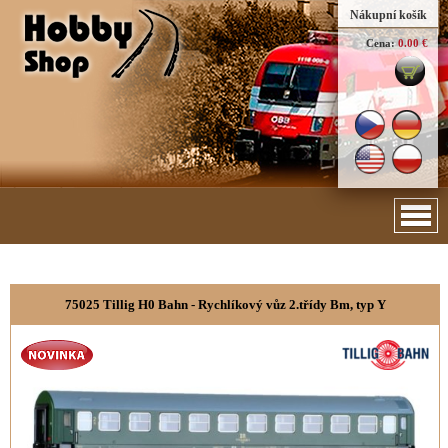
Nákupní košík
Cena:
0.00 €
75025 Tillig H0 Bahn - Rychlíkový vůz 2.třídy Bm, typ Y