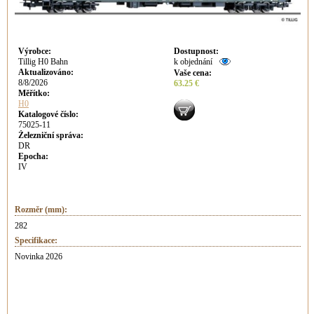
Výrobce
:
Dostupnost
:
Tillig H0 Bahn
k objednání
Aktualizováno
:
Vaše cena
:
8/8/2026
63.25 €
Měřítko:
H0
Katalogové číslo:
75025-11
Železniční správa:
DR
Epocha:
IV
Rozměr (mm):
282
Specifikace:
Novinka 2026