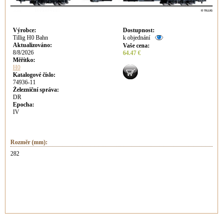
Výrobce
:
Dostupnost
:
Tillig H0 Bahn
k objednání
Aktualizováno
:
Vaše cena
:
8/8/2026
64.47 €
Měřítko:
H0
Katalogové číslo:
74936-11
Železniční správa:
DR
Epocha:
IV
Rozměr (mm):
282