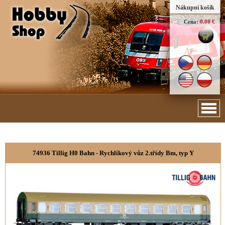
Nákupní košík
Cena:
0.00 €
74936 Tillig H0 Bahn - Rychlíkový vůz 2.třídy Bm, typ Y