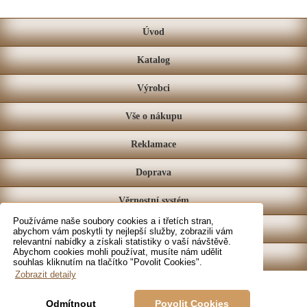
Úvod
Katalog
Výrobci
Vše o nákupu
Reklamace
Doprava
Věrnostní systém
Používáme naše soubory cookies a i třetích stran,
Prodejna
abychom vám poskytli ty nejlepší služby, zobrazili vám
relevantní nabídky a získali statistiky o vaší návštěvě.
Abychom cookies mohli používat, musíte nám udělit
Kontakt
souhlas kliknutím na tlačítko "Povolit Cookies".
Zobrazit detaily
Odmítnout
Povolit Cookies