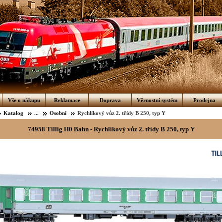
Vše o nákupu
Reklamace
Doprava
Věrnostní systém
Prodejna
Katalog
...
Osobní
Rychlíkový vůz 2. třídy B 250, typ Y
74958 Tillig H0 Bahn - Rychlíkový vůz 2. třídy B 250, typ Y