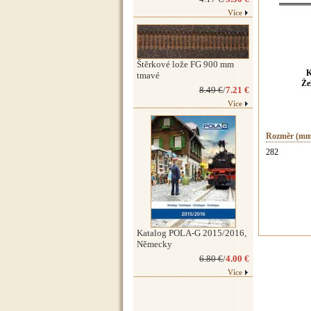
Více
Štěrkové lože FG 900 mm
K
tmavé
Že
8.49 €
/
7.21 €
Více
Rozměr (mm
282
Katalog POLA-G 2015/2016,
Německy
6.80 €
/
4.00 €
Více