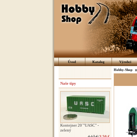
Úvod
Katalog
Výrobci
Hobby-Shop
Naše tipy
Kontejner 20´"UASC" -
zelený
4.17 €
/
3.50 €