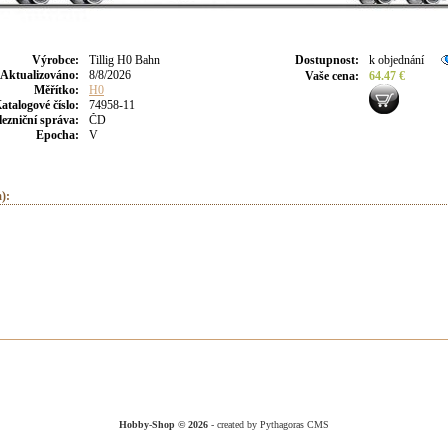
Výrobce
:
Tillig H0 Bahn
Dostupnost
:
k objednání
Aktualizováno
:
8/8/2026
Vaše cena
:
64.47 €
Měřítko:
H0
atalogové číslo:
74958-11
lezniční správa:
ČD
Epocha:
V
):
Hobby-Shop © 2026
- created by Pythagoras CMS