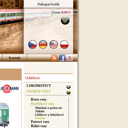
Nákupní košík
Cena:
0.00 €
Kontakt
Oddělení
LOKOMOTIVY
OSOBNÍ VOZY
Retro vozy
Rychlíkové vozy
Služební a poštovní
Jidelní
Lůžkové a lehátkové
Osobní
Patrové vozy
Řídící vozy