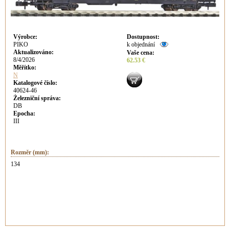
Výrobce
:
Dostupnost
:
PIKO
k objednání
Aktualizováno
:
Vaše cena
:
8/4/2026
62.53 €
Měřítko:
N
Katalogové číslo:
40624-46
Železniční správa:
DB
Epocha:
III
Rozměr (mm):
134