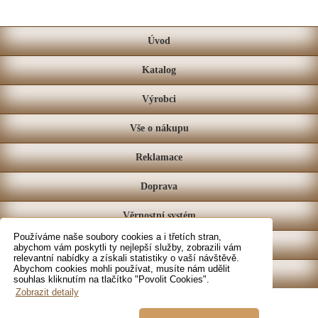
Úvod
Katalog
Výrobci
Vše o nákupu
Reklamace
Doprava
Věrnostní systém
Používáme naše soubory cookies a i třetích stran,
Prodejna
abychom vám poskytli ty nejlepší služby, zobrazili vám
relevantní nabídky a získali statistiky o vaší návštěvě.
Abychom cookies mohli používat, musíte nám udělit
Kontakt
souhlas kliknutím na tlačítko "Povolit Cookies".
Zobrazit detaily