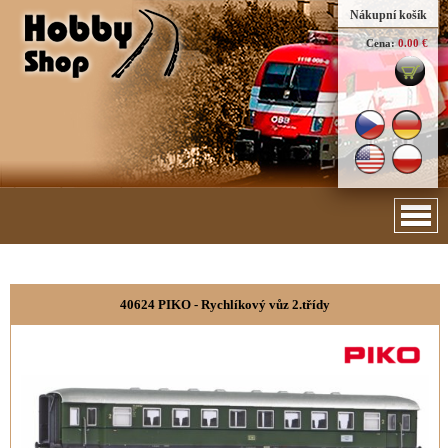
Nákupní košík
Cena:
0.00 €
40624 PIKO - Rychlíkový vůz 2.třídy