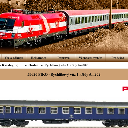
Vše o nákupu
Reklamace
Doprava
Věrnostní systém
Prodejna
Katalog
...
Osobní
Rychlíkový vůz 1. třídy Am202
59620 PIKO - Rychlíkový vůz 1. třídy Am202