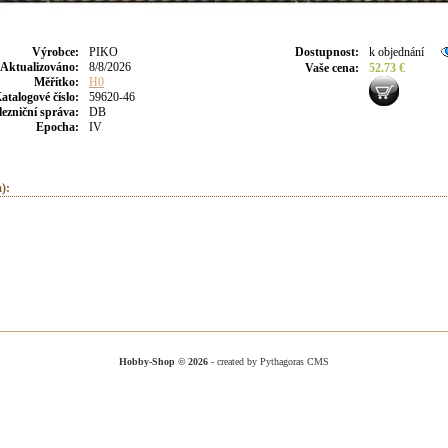
Výrobce
:
PIKO
Dostupnost
:
k objednání
Aktualizováno
:
8/8/2026
Vaše cena
:
52.73 €
Měřítko:
H0
atalogové číslo:
59620-46
lezniční správa:
DB
Epocha:
IV
):
Hobby-Shop © 2026
- created by Pythagoras CMS