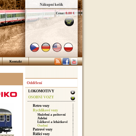
Nákupní košík
Cena:
0.00 €
Kontakt
Oddělení
LOKOMOTIVY
OSOBNÍ VOZY
Retro vozy
Rychlíkové vozy
Služební a poštovní
Jidelní
Lůžkové a lehátkové
Osobní
Patrové vozy
Řídící vozy