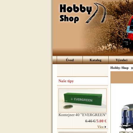
Úvod
Katalog
Výrobci
Hobby-Shop
Naše tipy
Kontejner 40´"EVERGREEN"
6.46 €
/
5.00 €
Více