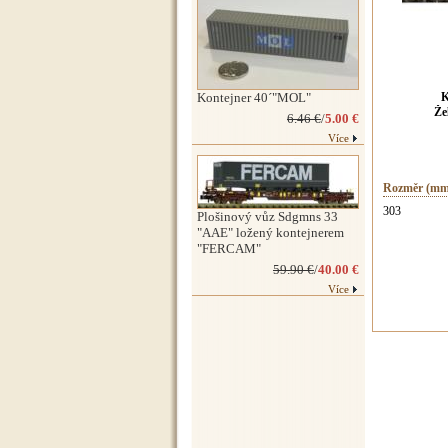
Kontejner 40´"MOL"
K
Že
6.46 €
/
5.00 €
Více
Rozměr (mm
303
Plošinový vůz Sdgmns 33
"AAE" ložený kontejnerem
"FERCAM"
59.90 €
/
40.00 €
Více