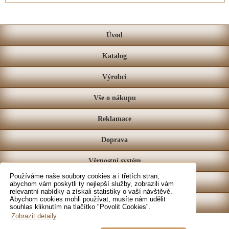
Úvod
Katalog
Výrobci
Vše o nákupu
Reklamace
Doprava
Věrnostní systém
Používáme naše soubory cookies a i třetích stran,
Prodejna
abychom vám poskytli ty nejlepší služby, zobrazili vám
relevantní nabídky a získali statistiky o vaší návštěvě.
Abychom cookies mohli používat, musíte nám udělit
Kontakt
souhlas kliknutím na tlačítko "Povolit Cookies".
Zobrazit detaily