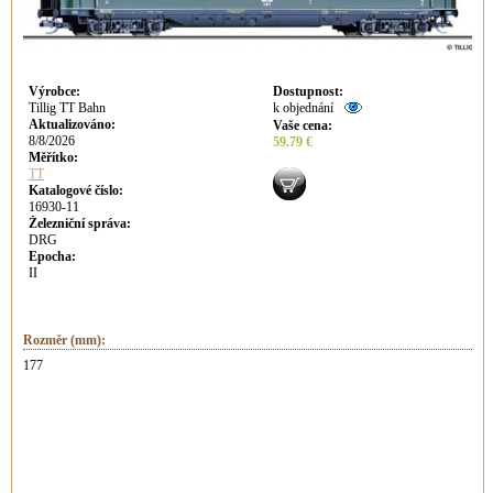
Výrobce
:
Dostupnost
:
Tillig TT Bahn
k objednání
Aktualizováno
:
Vaše cena
:
8/8/2026
59.79 €
Měřítko:
TT
Katalogové číslo:
16930-11
Železniční správa:
DRG
Epocha:
II
Rozměr (mm):
177