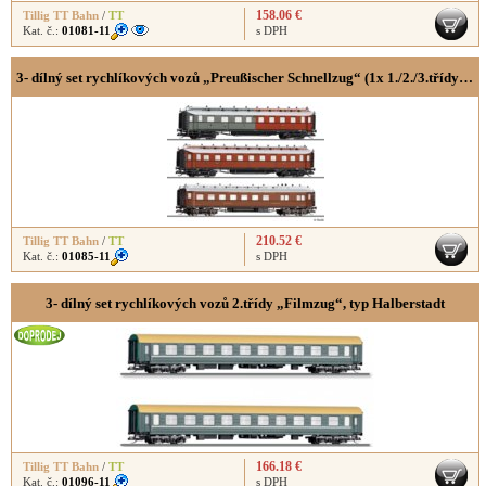
158.06 €
Tillig TT Bahn
/
TT
Kat. č.:
01081-11
s DPH
3- dílný set rychlíkových vozů „Preußischer Schnellzug“ (1x 1./2./3.třídy 1x 3.třídy a 1x jídelní vůz)
210.52 €
Tillig TT Bahn
/
TT
Kat. č.:
01085-11
s DPH
3- dílný set rychlíkových vozů 2.třídy „Filmzug“, typ Halberstadt
166.18 €
Tillig TT Bahn
/
TT
Kat. č.:
01096-11
s DPH