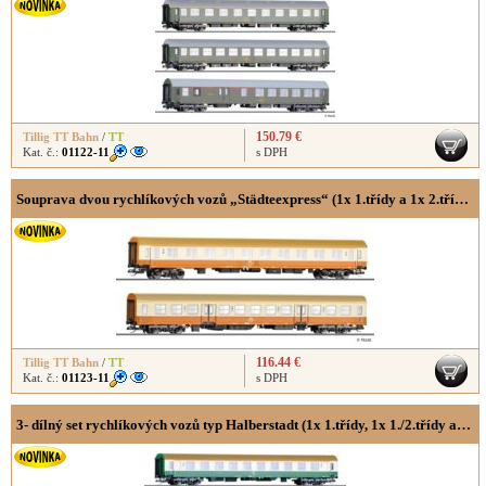
150.79 €
Tillig TT Bahn
/
TT
Kat. č.:
01122-11
s DPH
Souprava dvou rychlíkových vozů „Städteexpress“ (1x 1.třídy a 1x 2.třídy) typ Halberstadt
116.44 €
Tillig TT Bahn
/
TT
Kat. č.:
01123-11
s DPH
3- dílný set rychlíkových vozů typ Halberstadt (1x 1.třídy, 1x 1./2.třídy a 1x 2.třídy s bufetem)