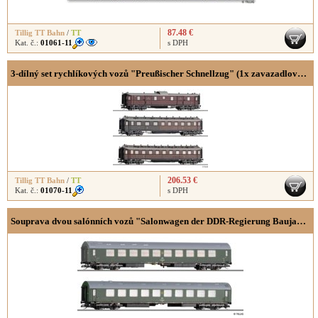
87.48 €
Tillig TT Bahn
/
TT
Kat. č.:
01061-11
s DPH
3-dílný set rychlíkových vozů "Preußischer Schnellzug" (1x zavazadlový, 1x 2./3.třída a 1x 3.třída)
206.53 €
Tillig TT Bahn
/
TT
Kat. č.:
01070-11
s DPH
Souprava dvou salónních vozů "Salonwagen der DDR-Regierung Baujahr 1966"