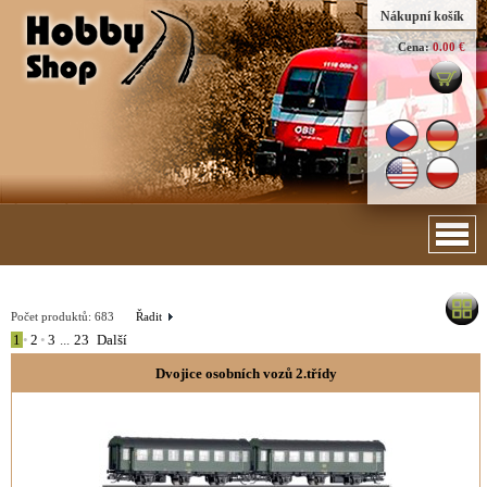
Nákupní košík
Cena:
0.00 €
Počet produktů:
683
Řadit
1
•
2
•
3
...
23
Další
Dvojice osobních vozů 2.třídy