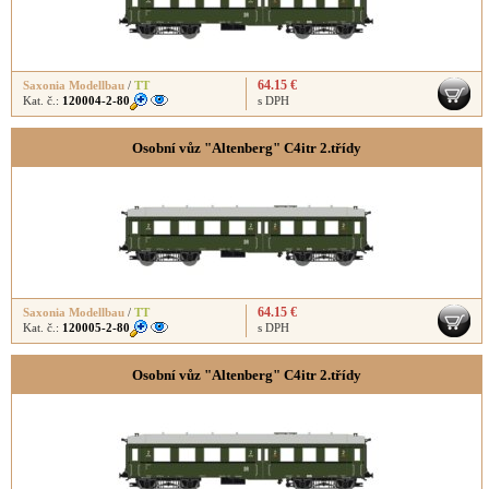
64.15 €
Saxonia Modellbau
/
TT
Kat. č.:
120004-2-80
s DPH
Osobní vůz "Altenberg" C4itr 2.třídy
64.15 €
Saxonia Modellbau
/
TT
Kat. č.:
120005-2-80
s DPH
Osobní vůz "Altenberg" C4itr 2.třídy