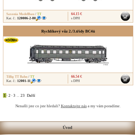
64.15 €
Saxonia Modellbau
/
TT
Kat. č.:
120006-2-80
s DPH
Rychlíkový vůz 2./3.třídy BC4ü
66.54 €
Tillig TT Bahn
/
TT
Kat. č.:
12001-11
s DPH
1
•
2
•
3
...
23
Další
Nenašli jste co jste hledali?
Kontaktujte nás
a my vám poradíme.
Úvod