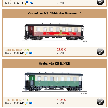
Kat. č.:
03921-11
s DPH
Osobní vůz KB "Schierker Feuerstein"
55.99 €
Tillig H0 Bahn
/
H0e
Kat. č.:
03923-11
s DPH
Osobní vůz KB4i, NKB
51.24 €
Tillig H0 Bahn
/
H0e
Kat. č.:
03934-11
s DPH