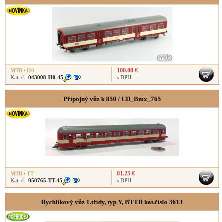
100.00 €
MTB
/
H0
Kat. č.:
043008-H0-45
s DPH
Přípojný vůz k 850 / CD_Bmx_765
81.25 €
MTB
/
TT
Kat. č.:
050765-TT-45
s DPH
Rychlíkový vůz 1.třídy, typ Y, BTTB kat.číslo 3613