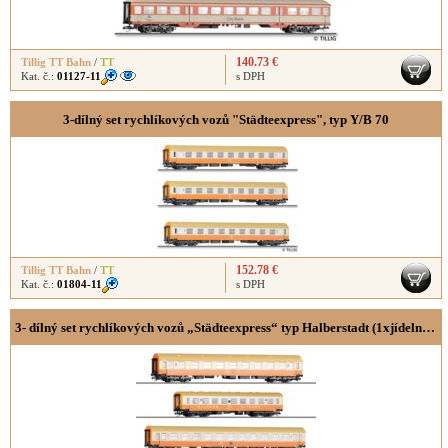
140.73 €
Tillig TT Bahn
/
TT
Kat. č.:
01127-11
s DPH
3-dílný set rychlíkových vozů "Städteexpress", typ Y/B 70
152.78 €
Tillig TT Bahn
/
TT
Kat. č.:
01804-11
s DPH
3- dílný set rychlíkových vozů „Städteexpress“ typ Halberstadt (1xjídelní a 2x2.třída)