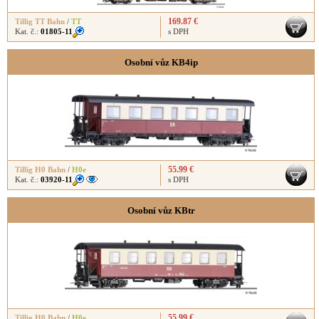
169.87 €
Tillig TT Bahn
/
TT
Kat. č.:
01805-11
s DPH
Osobní vůz KB4ip
55.99 €
Tillig H0 Bahn
/
H0e
Kat. č.:
03920-11
s DPH
Osobní vůz KBtr
55.99 €
Tillig H0 Bahn
/
H0e