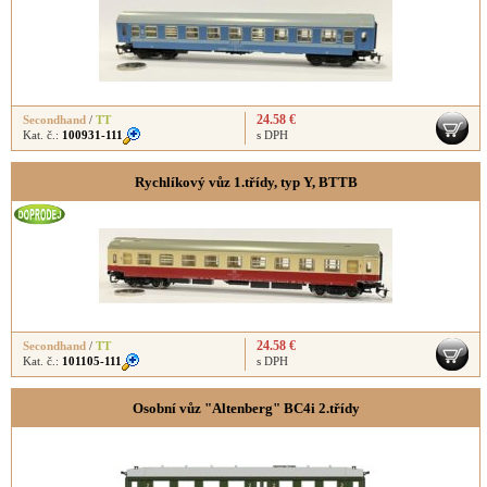
24.58 €
Secondhand
/
TT
Kat. č.:
100931-111
s DPH
Rychlíkový vůz 1.třídy, typ Y, BTTB
24.58 €
Secondhand
/
TT
Kat. č.:
101105-111
s DPH
Osobní vůz "Altenberg" BC4i 2.třídy