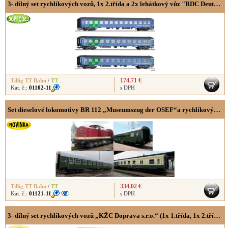
3- dílný set rychlíkových vozů, 1x 2.třída a 2x lehátkový vůz "RDC Deutschland"
174.71 €
Tillig TT Bahn
/
TT
Kat. č.:
01102-11
s DPH
Set dieselové lokomotivy BR 112 „Museumszug der OSEF“a rychlíkových vozů (1x 2. třídy Bghw, 1x 2.třídy se zavazadlovým oddílem BDwsb a 1x 2.třídy typ Y/B 70)
334.02 €
Tillig TT Bahn
/
TT
Kat. č.:
01121-11
s DPH
3- dílný set rychlíkových vozů „KŽC Doprava s.r.o.“ (1x 1.třída, 1x 2.třída a 1x se zavazadlovým oddílem) einem Reisezugwagen 1. Klasse, einem Reisezugwagen 2. Klasse und einem Reisezugwagen mit Gepäckabteil 2. Klasse, Typ Y/B 70, Ep. VI