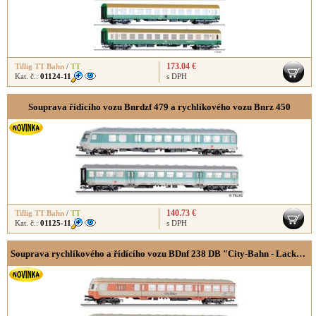
173.04 €
Tillig TT Bahn
/
TT
Kat. č.:
01124-11
s DPH
Souprava řídícího vozu Bnrdzf 479 a rychlíkového vozu Bnrz 450
140.73 €
Tillig TT Bahn
/
TT
Kat. č.:
01125-11
s DPH
Souprava rychlíkového a řídícího vozu BDnf 238 DB "City-Bahn - Lackierung"