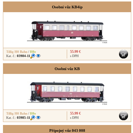
Osobní vůz KB4ip
55.99 €
Tillig H0 Bahn
/
H0e
Kat. č.:
03984-11
s DPH
Osobní vůz KB
55.99 €
Tillig H0 Bahn
/
H0e
Kat. č.:
03985-11
s DPH
Přípojný vůz 043 008