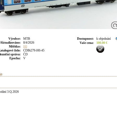
Výrobce
:
MTB
Dostupnost
:
k objednání
Aktualizováno
:
8/4/2026
Vaše cena
:
100.00 €
Měřítko:
H0
atalogové číslo:
CDBt279-H0-45
lezniční správa:
ČD
Epocha:
V
):
odání 3.Q.2026