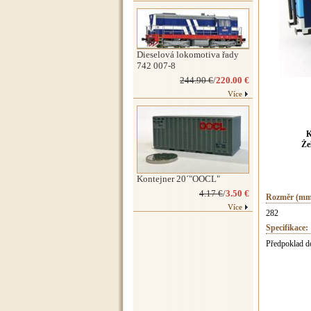
Dieselová lokomotiva řady
742 007-8
244.90 €
/
220.00 €
Více
K
Že
Kontejner 20´"OOCL"
4.17 €
/
3.50 €
Rozměr (mm
Více
282
Specifikace:
Předpoklad d