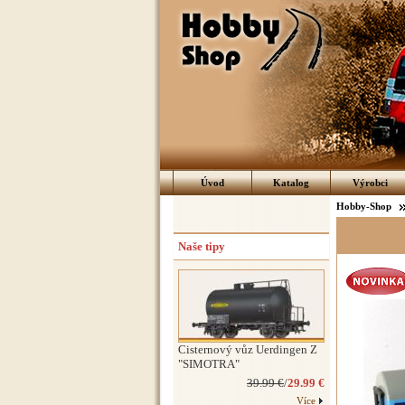
Úvod
Katalog
Výrobci
Hobby-Shop
Naše tipy
Cisternový vůz Uerdingen Z
"SIMOTRA"
39.99 €
/
29.99 €
Více