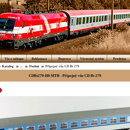
Vše o nákupu
Reklamace
Doprava
Věrnostní systém
Prodejna
Katalog
...
Osobní
Přípojný vůz CD Bt 279
CDBt279-H0 MTB - Přípojný vůz CD Bt 279