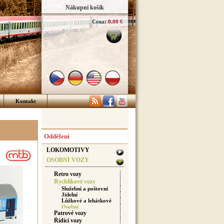
Nákupní košík
Cena:
0.00 €
Kontakt
Oddělení
LOKOMOTIVY
OSOBNÍ VOZY
Retro vozy
Rychlíkové vozy
Služební a poštovní
Jidelní
Lůžkové a lehátkové
Osobní
Patrové vozy
Řídící vozy