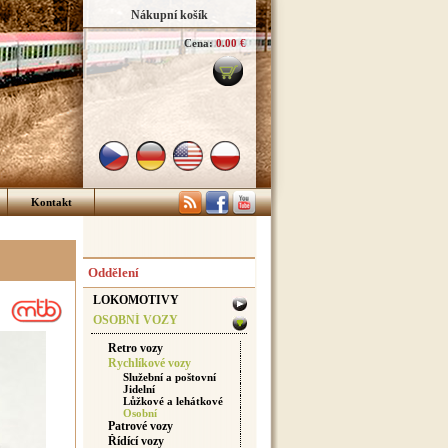
Nákupní košík
Cena:
0.00 €
Kontakt
Oddělení
LOKOMOTIVY
OSOBNÍ VOZY
Retro vozy
Rychlíkové vozy
Služební a poštovní
Jidelní
Lůžkové a lehátkové
Osobní
Patrové vozy
Řídící vozy