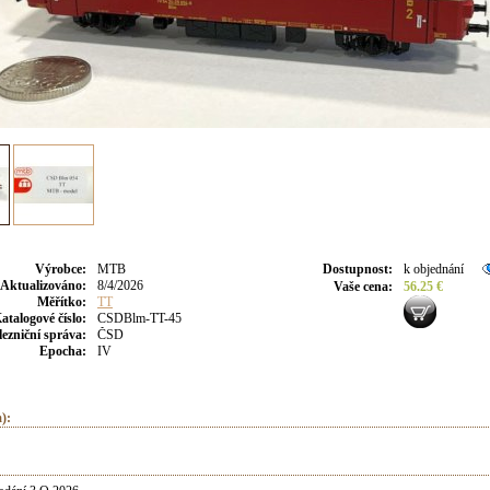
Výrobce
:
MTB
Dostupnost
:
k objednání
Aktualizováno
:
8/4/2026
Vaše cena
:
56.25 €
Měřítko:
TT
atalogové číslo:
CSDBlm-TT-45
lezniční správa:
ČSD
Epocha:
IV
):