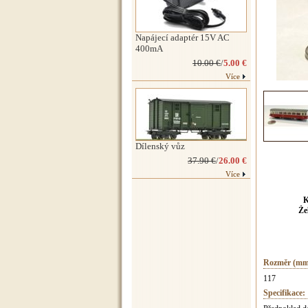
Napájecí adaptér 15V AC
400mA
10.00 €
/
5.00 €
Více
Dílenský vůz
37.90 €
/
26.00 €
Více
K
Že
Rozměr (mm
117
Specifikace: