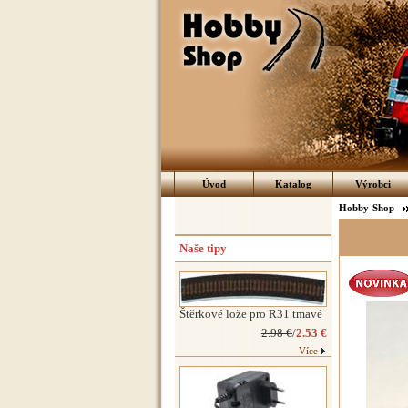
Úvod
Katalog
Výrobci
Hobby-Shop
Naše tipy
Štěrkové lože pro R31 tmavé
2.98 €
/
2.53 €
Více