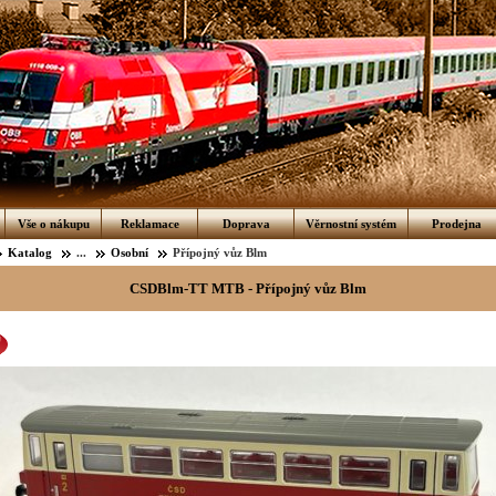
Vše o nákupu
Reklamace
Doprava
Věrnostní systém
Prodejna
Katalog
...
Osobní
Přípojný vůz Blm
CSDBlm-TT MTB - Přípojný vůz Blm