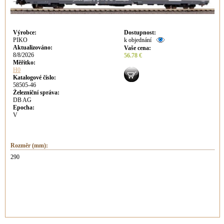
Výrobce
:
Dostupnost
:
PIKO
k objednání
Aktualizováno
:
Vaše cena
:
8/8/2026
56.78 €
Měřítko:
H0
Katalogové číslo:
58505-46
Železniční správa:
DB AG
Epocha:
V
Rozměr (mm):
290