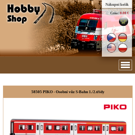
Nákupní košík
Cena:
0.00 €
58505 PIKO - Osobní vůz S-Bahn 1./2.třídy