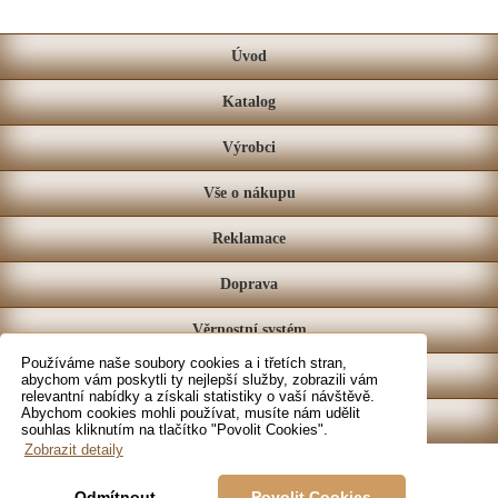
Úvod
Katalog
Výrobci
Vše o nákupu
Reklamace
Doprava
Věrnostní systém
Používáme naše soubory cookies a i třetích stran,
Prodejna
abychom vám poskytli ty nejlepší služby, zobrazili vám
relevantní nabídky a získali statistiky o vaší návštěvě.
Abychom cookies mohli používat, musíte nám udělit
Kontakt
souhlas kliknutím na tlačítko "Povolit Cookies".
Zobrazit detaily
Odmítnout
Povolit Cookies