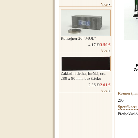
Více
Kontejner 20´"MOL"
4.17 €
/
3.50 €
Více
K
Že
Základní deska, hnědá, cca
280 x 80 mm, bez štěrku
2.36 €
/
2.01 €
Více
Rozměr (mm
205
Specifikace:
Předpoklad d