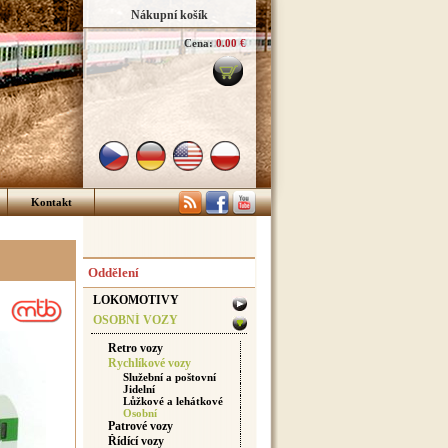
Nákupní košík
Cena:
0.00 €
Kontakt
Oddělení
LOKOMOTIVY
OSOBNÍ VOZY
Retro vozy
Rychlíkové vozy
Služební a poštovní
Jidelní
Lůžkové a lehátkové
Osobní
Patrové vozy
Řídící vozy