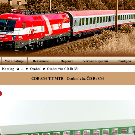
Vše o nákupu
Reklamace
Doprava
Věrnostní systém
Prodejna
Katalog
...
Osobní
Osobní vůz ČD Bt 354
CDBt354-TT MTB - Osobní vůz ČD Bt 354