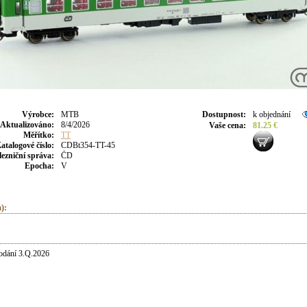
Výrobce
:
MTB
Dostupnost
:
k objednání
Aktualizováno
:
8/4/2026
Vaše cena
:
81.25 €
Měřítko:
TT
atalogové číslo:
CDBt354-TT-45
lezniční správa:
ČD
Epocha:
V
):
odání 3.Q.2026