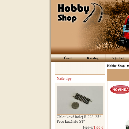
Úvod
Katalog
Výrobci
Hobby-Shop
Naše tipy
Oblouková kolej R 228, 25°,
Peco kat.číslo ST4
1.25 €
/
1.00 €