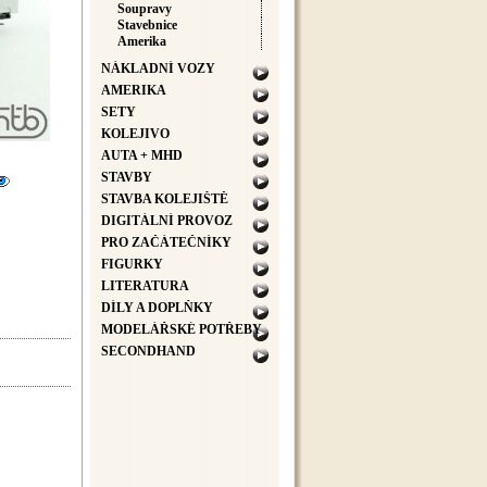
Soupravy
Stavebnice
Amerika
NÁKLADNÍ VOZY
AMERIKA
SETY
KOLEJIVO
AUTA + MHD
STAVBY
STAVBA KOLEJIŠTĚ
DIGITÁLNÍ PROVOZ
PRO ZAČÁTEČNÍKY
FIGURKY
LITERATURA
DÍLY A DOPLŇKY
MODELÁŘSKÉ POTŘEBY
SECONDHAND