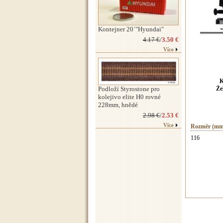
Kontejner 20´"Hyundai"
4.17 €
/
3.50 €
Více
K
Podloží Styrostone pro
Že
kolejivo elite H0 rovné
228mm, hnědé
2.98 €
/
2.53 €
Více
Rozměr (mm
116