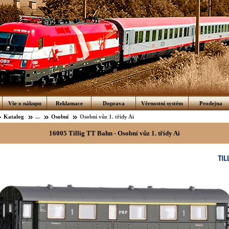
Vše o nákupu
Reklamace
Doprava
Věrnostní systém
Prodejna
Katalog
...
Osobní
Osobní vůz 1. třídy Ai
16005 Tillig TT Bahn - Osobní vůz 1. třídy Ai