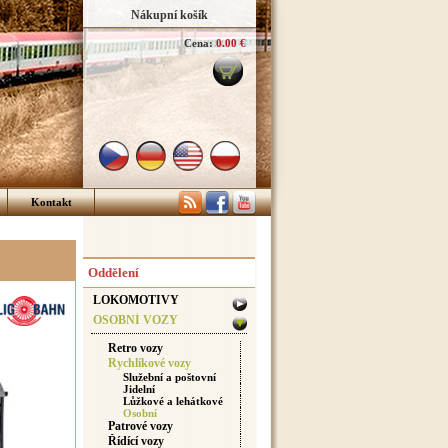
Nákupní košík
Cena:
0.00 €
Kontakt
Oddělení
LOKOMOTIVY
OSOBNÍ VOZY
Retro vozy
Rychlíkové vozy
Služební a poštovní
Jidelní
Lůžkové a lehátkové
Osobní
Patrové vozy
Řídící vozy