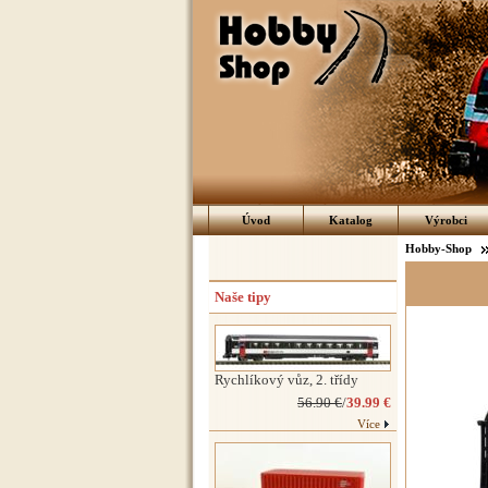
Úvod
Katalog
Výrobci
Hobby-Shop
Naše tipy
Rychlíkový vůz, 2. třídy
56.90 €
/
39.99 €
Více