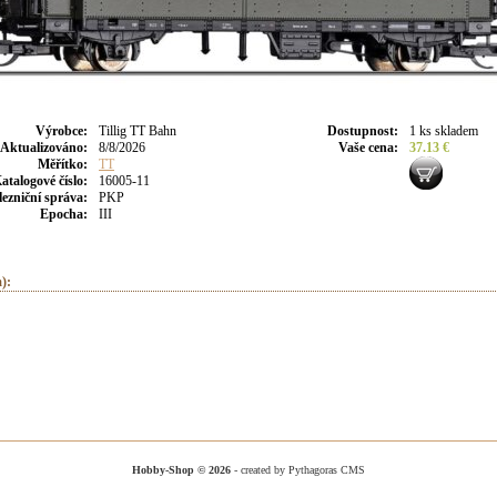
Výrobce
:
Tillig TT Bahn
Dostupnost
:
1 ks skladem
Aktualizováno
:
8/8/2026
Vaše cena
:
37.13 €
Měřítko:
TT
atalogové číslo:
16005-11
lezniční správa:
PKP
Epocha:
III
):
Hobby-Shop © 2026
- created by Pythagoras CMS