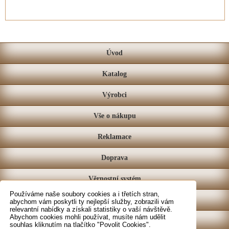
Úvod
Katalog
Výrobci
Vše o nákupu
Reklamace
Doprava
Věrnostní systém
Používáme naše soubory cookies a i třetích stran,
Prodejna
abychom vám poskytli ty nejlepší služby, zobrazili vám
relevantní nabídky a získali statistiky o vaší návštěvě.
Abychom cookies mohli používat, musíte nám udělit
Kontakt
souhlas kliknutím na tlačítko "Povolit Cookies".