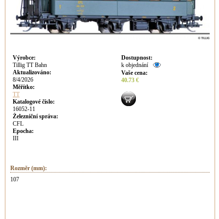
Výrobce
:
Dostupnost
:
Tillig TT Bahn
k objednání
Aktualizováno
:
Vaše cena
:
8/4/2026
40.73 €
Měřítko:
TT
Katalogové číslo:
16052-11
Železniční správa:
CFL
Epocha:
III
Rozměr (mm):
107