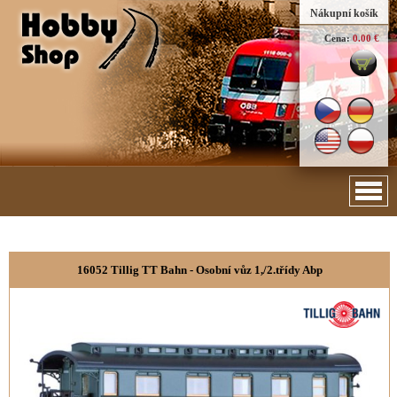
Nákupní košík
Cena:
0.00 €
16052 Tillig TT Bahn - Osobní vůz 1,/2.třídy Abp