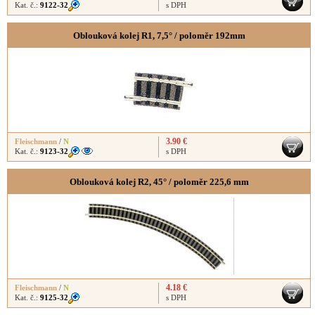
Kat. č.:
9122-32
s DPH
Oblouková kolej R1, 7,5° / poloměr 192mm
3.90 €
Fleischmann
/
N
Kat. č.:
9123-32
s DPH
Oblouková kolej R2, 45° / poloměr 225,6 mm
4.18 €
Fleischmann
/
N
Kat. č.:
9125-32
s DPH