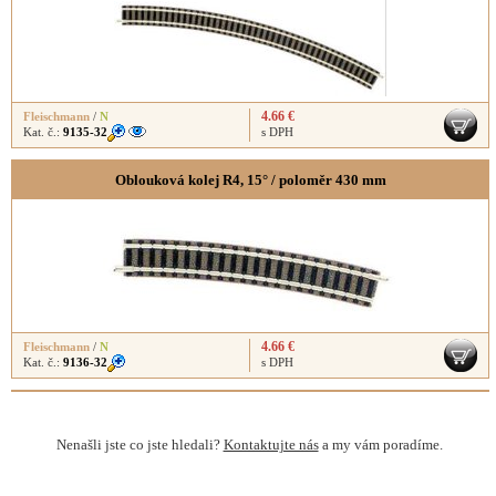
4.66 €
Fleischmann
/
N
Kat. č.:
9135-32
s DPH
Oblouková kolej R4, 15° / poloměr 430 mm
4.66 €
Fleischmann
/
N
Kat. č.:
9136-32
s DPH
Nenašli jste co jste hledali?
Kontaktujte nás
a my vám poradíme.