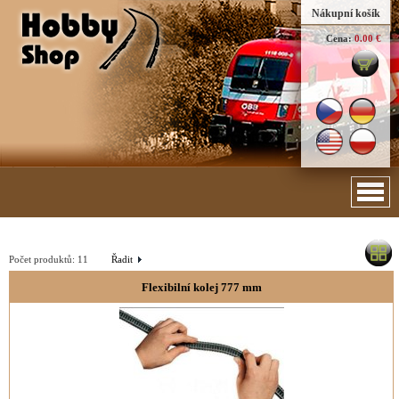
Nákupní košík
Cena:
0.00 €
Počet produktů:
11
Řadit
Flexibilní kolej 777 mm