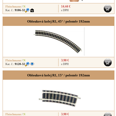
14.44 €
Fleischmann
/
N
Kat. č.:
9106-32
s DPH
Oblouková kolej R1, 45° / poloměr 192mm
3.90 €
Fleischmann
/
N
Kat. č.:
9120-32
s DPH
Oblouková kolej R1, 15° / poloměr 192mm
3.90 €
Fleischmann
/
N