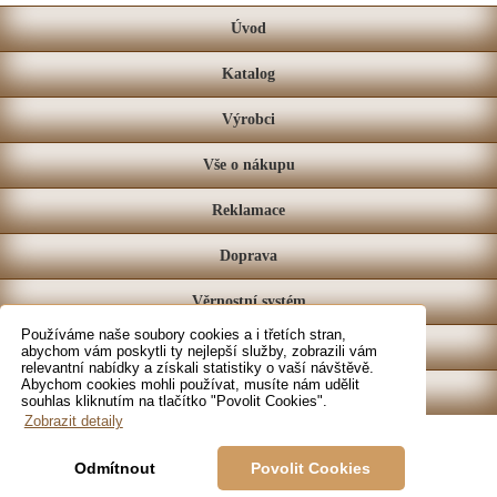
Úvod
Katalog
Výrobci
Vše o nákupu
Reklamace
Doprava
Věrnostní systém
Používáme naše soubory cookies a i třetích stran,
Prodejna
abychom vám poskytli ty nejlepší služby, zobrazili vám
relevantní nabídky a získali statistiky o vaší návštěvě.
Abychom cookies mohli používat, musíte nám udělit
Kontakt
souhlas kliknutím na tlačítko "Povolit Cookies".
Zobrazit detaily
Odmítnout
Povolit Cookies