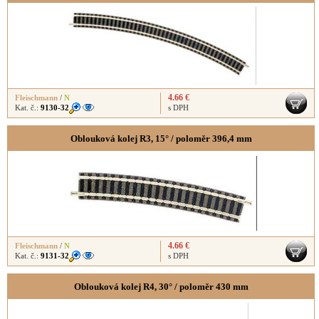
4.66 €
Fleischmann
/
N
Kat. č.:
9130-32
s DPH
Oblouková kolej R3, 15° / poloměr 396,4 mm
4.66 €
Fleischmann
/
N
Kat. č.:
9131-32
s DPH
Oblouková kolej R4, 30° / poloměr 430 mm