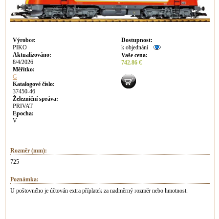
Výrobce
:
Dostupnost
:
PIKO
k objednání
Aktualizováno
:
Vaše cena
:
8/4/2026
742.86 €
Měřítko:
G
Katalogové číslo:
37450-46
Železniční správa:
PRIVAT
Epocha:
V
Rozměr (mm):
725
Poznámka:
U poštovného je účtován extra příplatek za nadměrný rozměr nebo hmotnost.