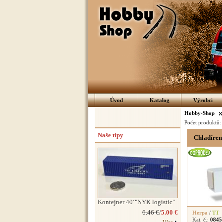
Úvod
Katalog
Výrobci
Hobby-Shop
Počet produktů
Naše tipy
Chladírens
Kontejner 40´"NYK logistic"
6.46 €
/
5.00 €
Herpa
/
TT
Kat. č.:
0845