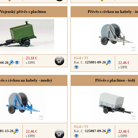
Vojenský přívěs s plachtou
Přívěs s cívkou na kabely - š
23.18 €
Hädl
/
TT
Kat. č.:
125001-09-26
44-26
s DPH
22.46 €
s DPH
věs s cívkou na kabely - modrý
Přívěs s plachtou - šedý
Hädl
/
TT
01-13-26
Kat. č.:
125007-09-26
22.46 €
22.46 €
s DPH
s DPH