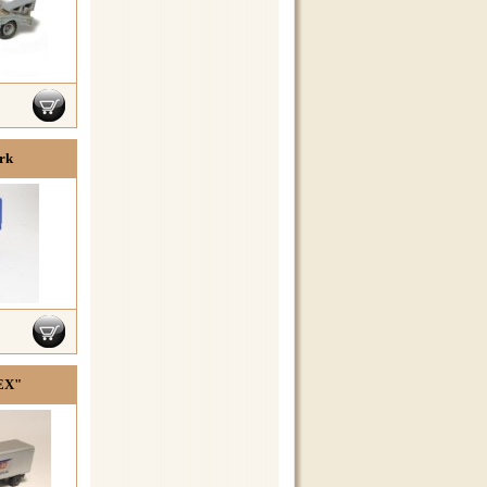
rk
EX"