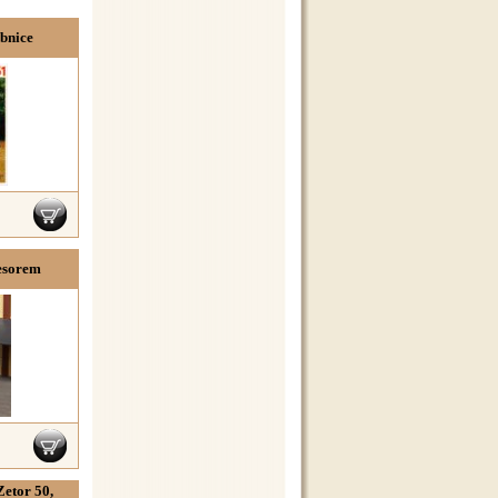
bnice
resorem
Zetor 50,