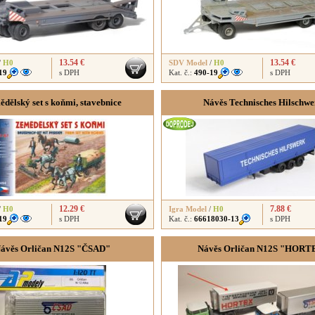
13.54 €
13.54 €
/
H0
SDV Model
/
H0
19
s DPH
Kat. č.:
490-19
s DPH
dělský set s koňmi, stavebnice
Návěs Technisches Hilschwe
12.29 €
7.88 €
/
H0
Igra Model
/
H0
19
s DPH
Kat. č.:
66618030-13
s DPH
ávěs Orličan N12S "ČSAD"
Návěs Orličan N12S "HORT