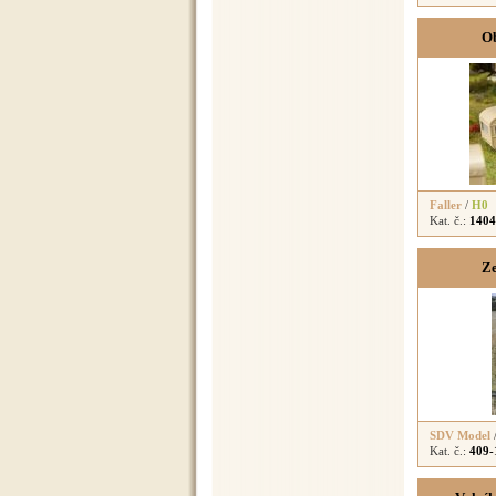
Ob
Faller
/
H0
Kat. č.:
1404
Ze
SDV Model
Kat. č.:
409-