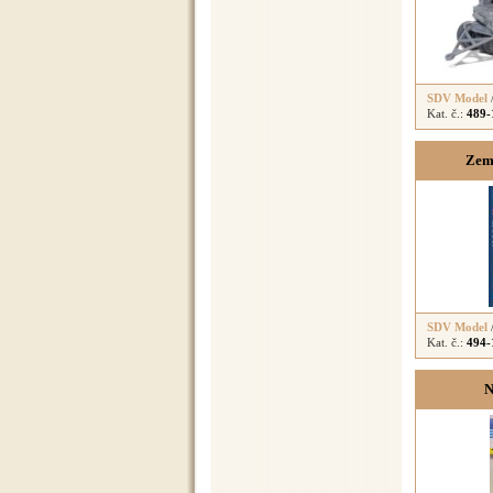
SDV Model
Kat. č.:
489-
Země
SDV Model
Kat. č.:
494-
N