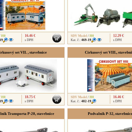
16.46 €
12.29 €
/
H0
SDV Model
/
H0
19
s DPH
Kat. č.:
469-19
s DPH
rkusový set VII. , stavebnice
Cirkusový set VIII., stavebn
18.75 €
16.46 €
/
H0
SDV Model
/
H0
19
s DPH
Kat. č.:
482-19
s DPH
lník Transporta P-20, stavebnice
Podvalník P-32, stavebnic