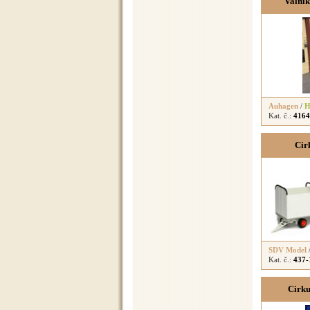
Valník
Auhagen
/
H
Kat. č.:
4164
Cir
SDV Model
Kat. č.:
437-
Cirku