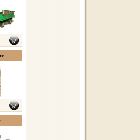
ice
e