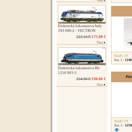
Více
Elektrická lokomotiva řady
193 696-2 - VECTRON
223.16 €
/
175.00 €
Více
Hädl
/
TT
Kat. č.:
1240
Elektrická lokomotiva Rh
1216 903-5
Pří
234.90 €
/
190.00 €
Více
Hädl
/
TT
Kat. č.:
1250