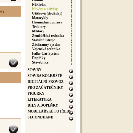
Osobní
Nákladní
Návěsy a přívěsy
edý
Užitková (dodávky)
Motocykly
Hromadná doprava
Traktory
Military
Zemědělská technika
Stavební stroje
Záchranný systém
Vojenská technika
Faller Car System
Doplňky
Stavebnice
STAVBY
STAVBA KOLEJIŠTĚ
DIGITÁLNÍ PROVOZ
PRO ZAČÁTEČNÍKY
FIGURKY
LITERATURA
DÍLY A DOPLŇKY
MODELÁŘSKÉ POTŘEBY
SECONDHAND