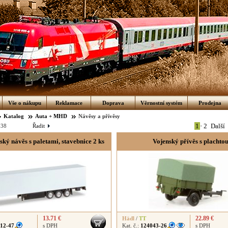
Vše o nákupu
Reklamace
Doprava
Věrnostní systém
Prodejna
Katalog
Auta + MHD
Návěsy a přívěsy
1
•
2
Další
:
38
Řadit
ký návěs s paletami, stavebnice 2 ks
Vojenský přívěs s plachto
13.71 €
22.89 €
Hädl
/
TT
12-47
s DPH
Kat. č.:
124043-26
s DPH