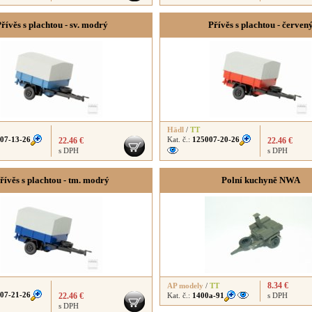
řívěs s plachtou - sv. modrý
Přívěs s plachtou - červen
Hädl
/
TT
07-13-26
Kat. č.:
125007-20-26
22.46 €
22.46 €
s DPH
s DPH
řívěs s plachtou - tm. modrý
Polní kuchyně NWA
8.34 €
AP modely
/
TT
07-21-26
22.46 €
Kat. č.:
1400a-91
s DPH
s DPH