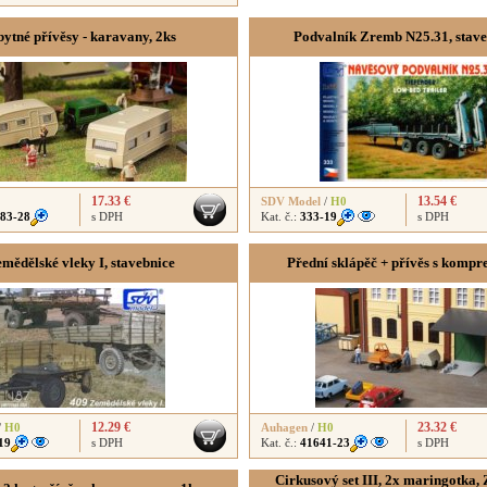
ytné přívěsy - karavany, 2ks
Podvalník Zremb N25.31, stave
17.33 €
13.54 €
SDV Model
/
H0
83-28
s DPH
Kat. č.:
333-19
s DPH
mědělské vleky I, stavebnice
Přední sklápěč + přívěs s komp
12.29 €
23.32 €
/
H0
Auhagen
/
H0
19
s DPH
Kat. č.:
41641-23
s DPH
Cirkusový set III, 2x maringotka, 