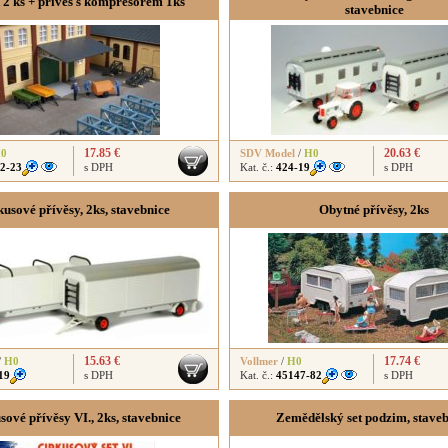
 2 ks + přívěs s kompresorem 1ks
stavebnice
17.85 €
20.63 €
0
SDV Model
/
H0
2-23
s DPH
Kat. č.:
424-19
s DPH
kusové přívěsy, 2ks, stavebnice
Obytné přívěsy, 2ks
15.63 €
17.74 €
/
H0
Vollmer
/
H0
19
s DPH
Kat. č.:
45147-82
s DPH
sové přívěsy VI., 2ks, stavebnice
Zemědělský set podzim, stave