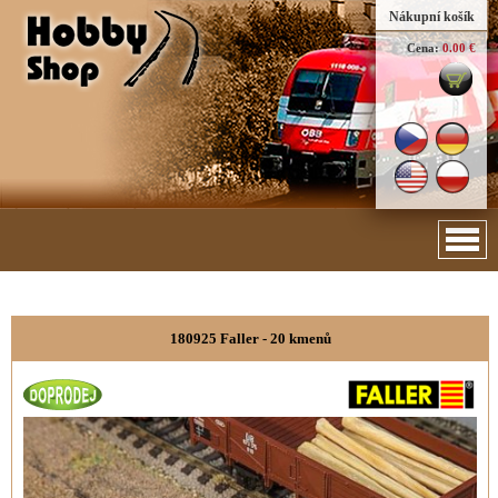
Nákupní košík
Cena:
0.00 €
180925 Faller - 20 kmenů