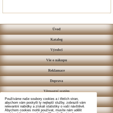
Úvod
Katalog
Výrobci
Vše o nákupu
Reklamace
Doprava
Věrnostní systém
Používáme naše soubory cookies a i třetích stran,
Prodejna
abychom vám poskytli ty nejlepší služby, zobrazili vám
relevantní nabídky a získali statistiky o vaší návštěvě.
Abychom cookies mohli používat, musíte nám udělit
Kontakt