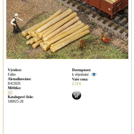
Výrobce
:
Dostupnost
:
Faller
k objednání
Aktualizováno
:
Vaše cena
:
8/4/2026
2.72 €
Měřítko:
H0
Katalogové číslo:
180925-28