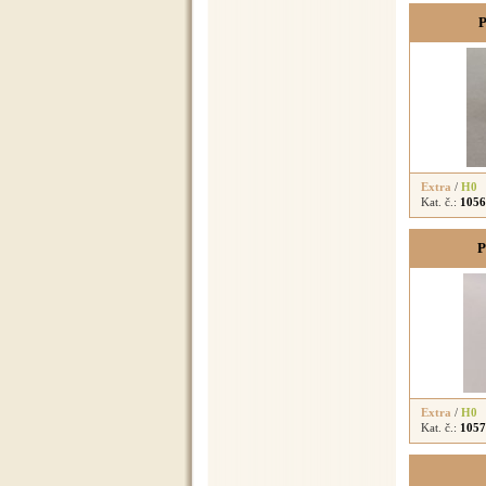
P
Extra
/
H0
Kat. č.:
1056
P
Extra
/
H0
Kat. č.:
1057