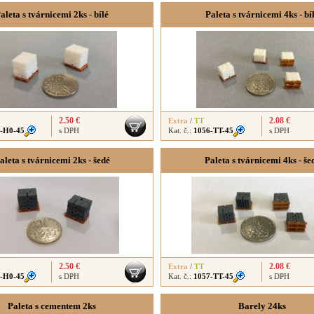
aleta s tvárnicemi 2ks - bílé
Paleta s tvárnicemi 4ks - bí
2.50 €
2.08 €
Extra
/
TT
-H0-45
s DPH
Kat. č.:
1056-TT-45
s DPH
aleta s tvárnicemi 2ks - šedé
Paleta s tvárnicemi 4ks - še
2.50 €
2.08 €
Extra
/
TT
-H0-45
s DPH
Kat. č.:
1057-TT-45
s DPH
Paleta s cementem 2ks
Barely 24ks