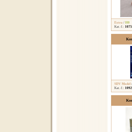
Extra
/
H0
Kat. č.:
1075
Kon
SDV Model
Kat. č.:
1092
Kon