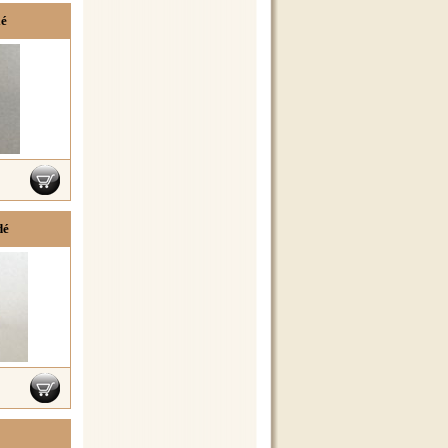
lé
dé