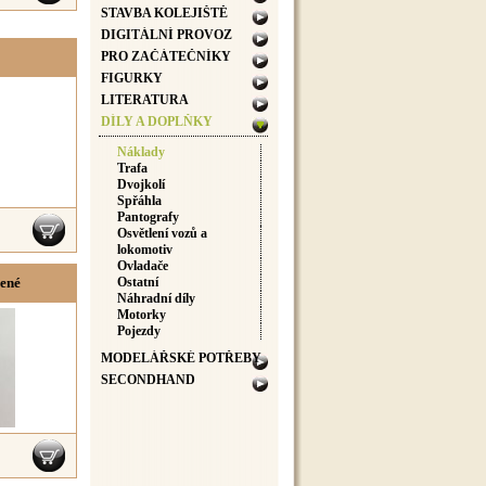
STAVBA KOLEJIŠTĚ
DIGITÁLNÍ PROVOZ
PRO ZAČÁTEČNÍKY
FIGURKY
LITERATURA
DÍLY A DOPLŇKY
Náklady
Trafa
Dvojkolí
Spřáhla
Pantografy
Osvětlení vozů a
lokomotiv
Ovladače
vené
Ostatní
Náhradní díly
Motorky
Pojezdy
MODELÁŘSKÉ POTŘEBY
SECONDHAND