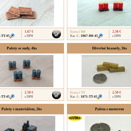
1.67 €
2.50 €
Extra
/
H0
-TT-45
s DPH
Kat. č.:
1067-H0-45
s DPH
Palety se sudy, 4ks
Dřevěné hranoly, 3ks
2.50 €
2.50 €
Extra
/
TT
-TT-45
s DPH
Kat. č.:
1071-TT-45
s DPH
Palety s materiálem, 2ks
Paleta s motorem