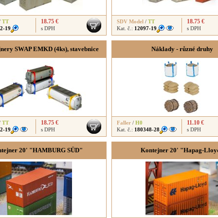
18.75 €
18.75 €
/
TT
SDV Model
/
TT
2-19
s DPH
Kat. č.:
12097-19
s DPH
ejnery SWAP EMKD (4ks), stavebnice
Náklady - různé druhy
18.75 €
11.10 €
/
TT
Faller
/
H0
2-19
s DPH
Kat. č.:
180348-28
s DPH
tejner 20' "HAMBURG SÜD"
Kontejner 20' "Hapag-Lloy