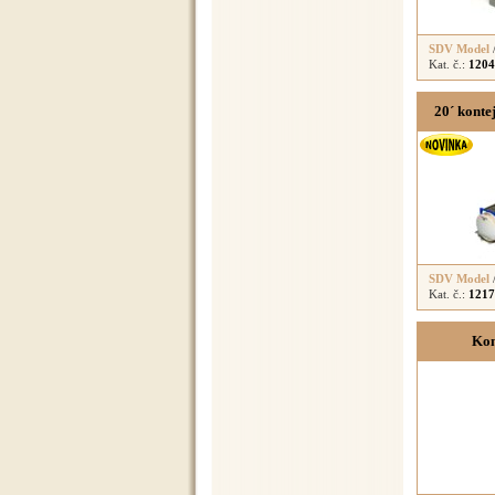
SDV Model
Kat. č.:
1204
20´ kont
SDV Model
Kat. č.:
1217
Kon