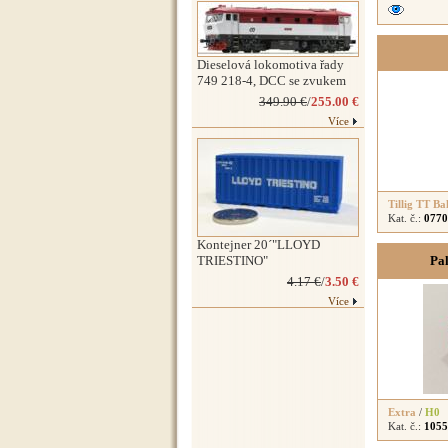
Dieselová lokomotiva řady
749 218-4, DCC se zvukem
349.90 €
/
255.00 €
Více
Tillig TT Ba
Kat. č.:
0770
Kontejner 20´"LLOYD
TRIESTINO"
Pal
4.17 €
/
3.50 €
Více
Extra
/
H0
Kat. č.:
1055