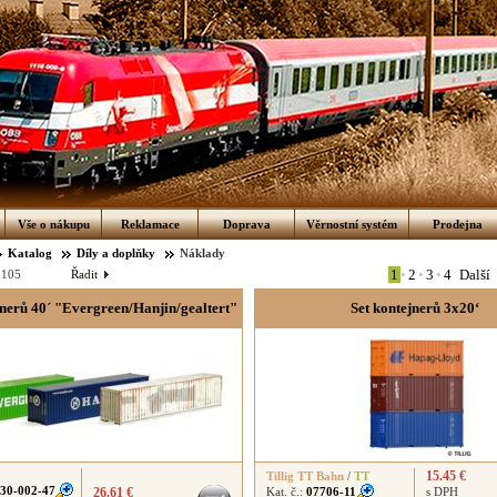
Vše o nákupu
Reklamace
Doprava
Věrnostní systém
Prodejna
Katalog
Díly a doplňky
Náklady
1
•
2
•
3
•
4
Další
:
105
Řadit
jnerů 40´ "Evergreen/Hanjin/gealtert"
Set kontejnerů 3x20‘
15.45 €
Tillig TT Bahn
/
TT
30-002-47
26.61 €
Kat. č.:
07706-11
s DPH