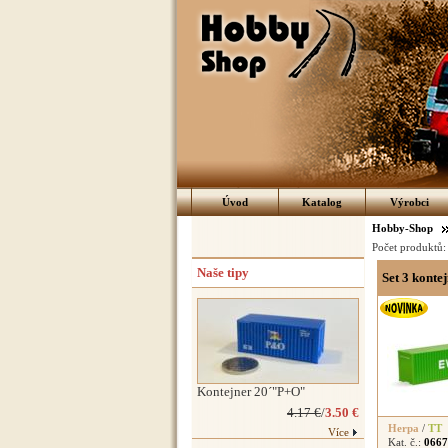
Úvod
Katalog
Výrobci
Hobby-Shop
Počet produktů
Naše tipy
Set 3 konte
Kontejner 20´"P+O"
4.17 €
/
3.50 €
Herpa
/
TT
Více
Kat. č.:
0667