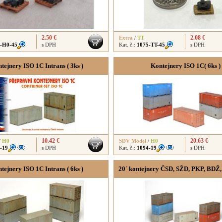
2.50 €
2.08 €
Extra
/
TT
-H0-45
s DPH
Kat. č.:
1075-TT-45
s DPH
tejnery ISO 1C Intrans ( 3ks )
Kontejnery ISO 1C( 6ks )
10.42 €
20.63 €
/
H0
SDV Model
/
H0
-19
s DPH
Kat. č.:
1094-19
s DPH
tejnery ISO 1C Intrans ( 6ks )
20´ kontejnery ČSD, SŽD, PKP, BDŽ,