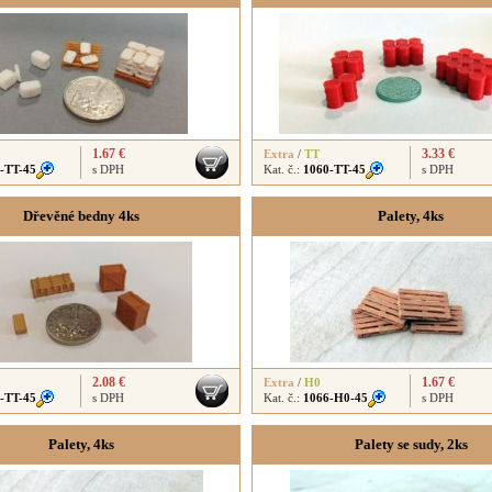
1.67 €
3.33 €
Extra
/
TT
-TT-45
s DPH
Kat. č.:
1060-TT-45
s DPH
Dřevěné bedny 4ks
Palety, 4ks
2.08 €
1.67 €
Extra
/
H0
-TT-45
s DPH
Kat. č.:
1066-H0-45
s DPH
Palety, 4ks
Palety se sudy, 2ks