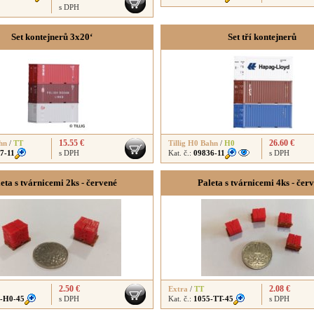
s DPH
Set kontejnerů 3x20‘
Set tří kontejnerů
15.55 €
26.60 €
hn
/
TT
Tillig H0 Bahn
/
H0
7-11
s DPH
Kat. č.:
09836-11
s DPH
eta s tvárnicemi 2ks - červené
Paleta s tvárnicemi 4ks - čer
2.50 €
2.08 €
Extra
/
TT
-H0-45
s DPH
Kat. č.:
1055-TT-45
s DPH