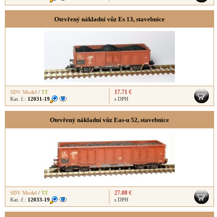
Otevřený nákladní vůz Es 13, stavebnice
17.71 €
SDV Model
/
TT
Kat. č.:
12031-19
s DPH
Otevřený nákladní vůz Eas-u 52, stavebnice
27.08 €
SDV Model
/
TT
Kat. č.:
12033-19
s DPH