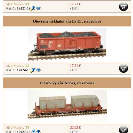
17.71 €
SDV Model
/
TT
Kat. č.:
12021-19
s DPH
Otevřený nákladní vůz Es 11 , stavebnice
17.71 €
SDV Model
/
TT
Kat. č.:
12024-19
s DPH
Plošinový vůz Kbbks, stavebnice
22.92 €
SDV Model
/
TT
Kat. č.:
12027-19
s DPH