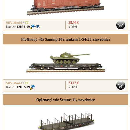
28.96 €
SDV Model
/
TT
Kat. č.:
12091-19
s DPH
Plošinový vůz Sammp 10 s tankem T-54/55, stavebnice
33.13 €
SDV Model
/
TT
Kat. č.:
12092-19
s DPH
Oplenový vůz Scmms 11, stavebnice