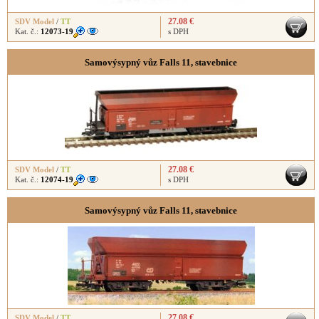
27.08 €
SDV Model
/
TT
Kat. č.:
12073-19
s DPH
Samovýsypný vůz Falls 11, stavebnice
27.08 €
SDV Model
/
TT
Kat. č.:
12074-19
s DPH
Samovýsypný vůz Falls 11, stavebnice
27.08 €
SDV Model
/
TT