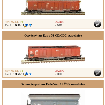
27.08 €
SDV Model
/
TT
Kat. č.:
12052-19
s DPH
Otevřený vůz Eas-u 53 ČD/ČDC, stavebnice
27.08 €
SDV Model
/
TT
Kat. č.:
12056-19
s DPH
Samovýsypný vůz Fads/Wap 11 ČSD, stavebnice