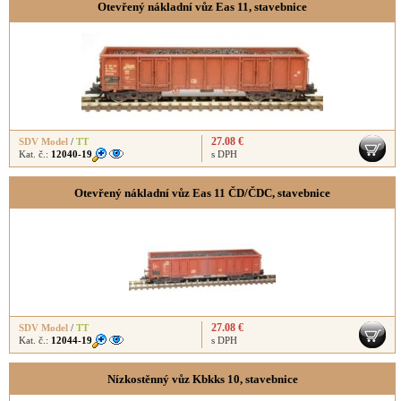
Otevřený nákladní vůz Eas 11, stavebnice
27.08 €
SDV Model
/
TT
Kat. č.:
12040-19
s DPH
Otevřený nákladní vůz Eas 11 ČD/ČDC, stavebnice
27.08 €
SDV Model
/
TT
Kat. č.:
12044-19
s DPH
Nízkostěnný vůz Kbkks 10, stavebnice