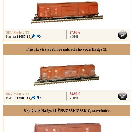
27.08 €
SDV Model
/
TT
Kat. č.:
12087-19
s DPH
Plastiková stavebnice nákladního vozu Hadgs 11
28.96 €
SDV Model
/
TT
Kat. č.:
12089-19
s DPH
Krytý vůz Hadgs 11 ŽSR/ZSSK/ZSSK-C, stavebnice