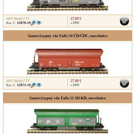
27.08 €
SDV Model
/
TT
Kat. č.:
12070-19
s DPH
Samovýsypný vůz Falls 54 ČD/ČDC, stavebnice
27.08 €
SDV Model
/
TT
Kat. č.:
12071-19
s DPH
Samovýsypný vůz Falls 11 SD-KD, stavebnice