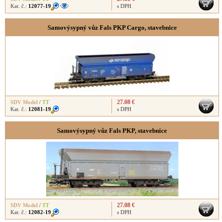
Kat. č.:
12077-19
s DPH
Samovýsypný vůz Fals PKP Cargo, stavebnice
27.08 €
SDV Model
/
TT
Kat. č.:
12081-19
s DPH
Samovýsypný vůz Fals PKP, stavebnice
27.08 €
SDV Model
/
TT
Kat. č.:
12082-19
s DPH