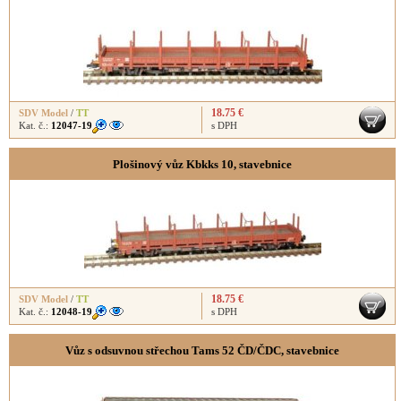
18.75 €
SDV Model
/
TT
Kat. č.:
12047-19
s DPH
Plošinový vůz Kbkks 10, stavebnice
18.75 €
SDV Model
/
TT
Kat. č.:
12048-19
s DPH
Vůz s odsuvnou střechou Tams 52 ČD/ČDC, stavebnice