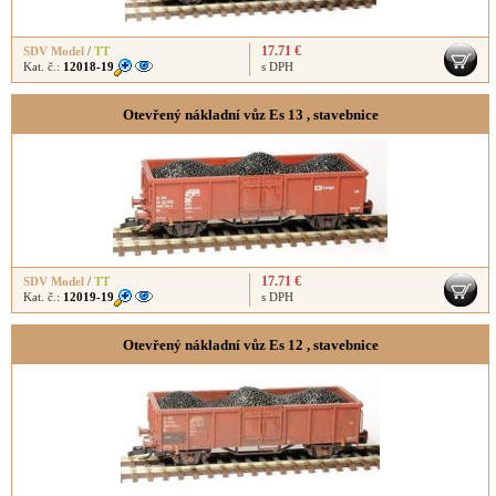
17.71 €
SDV Model
/
TT
Kat. č.:
12018-19
s DPH
Otevřený nákladní vůz Es 13 , stavebnice
17.71 €
SDV Model
/
TT
Kat. č.:
12019-19
s DPH
Otevřený nákladní vůz Es 12 , stavebnice