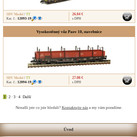
26.04 €
SDV Model
/
TT
Kat. č.:
12093-19
s DPH
Vysokostěnný vůz Paov 10, stavebnice
27.08 €
SDV Model
/
TT
Kat. č.:
12094-19
s DPH
1
•
2
•
3
•
4
Další
Nenašli jste co jste hledali?
Kontaktujte nás
a my vám poradíme.
Úvod