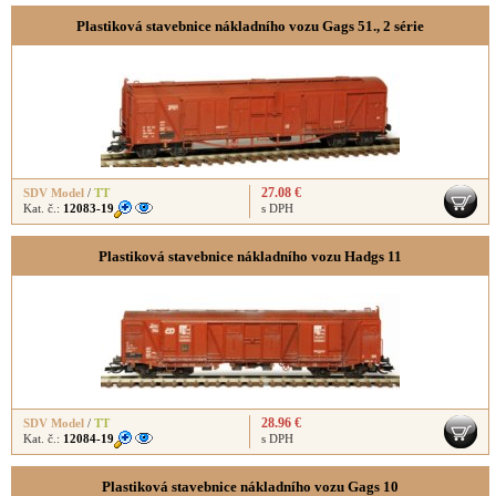
Plastiková stavebnice nákladního vozu Gags 51., 2 série
27.08 €
SDV Model
/
TT
Kat. č.:
12083-19
s DPH
Plastiková stavebnice nákladního vozu Hadgs 11
28.96 €
SDV Model
/
TT
Kat. č.:
12084-19
s DPH
Plastiková stavebnice nákladního vozu Gags 10