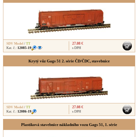
27.08 €
SDV Model
/
TT
Kat. č.:
12085-19
s DPH
Krytý vůz Gags 51 2. série ČD/ČDC, stavebnice
27.08 €
SDV Model
/
TT
Kat. č.:
12086-19
s DPH
Plastiková stavebnice nákladního vozu Gags 51, 1. série