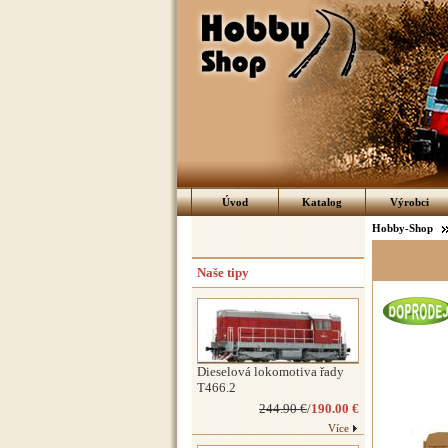
Úvod
Katalog
Výrobci
Hobby-Shop
Naše tipy
Dieselová lokomotiva řady
T466.2
244.90 €
/
190.00 €
Více