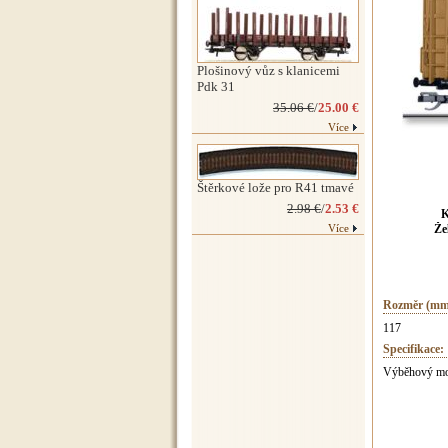
Plošinový vůz s klanicemi
Pdk 31
35.06 €
/
25.00 €
Více
Štěrkové lože pro R41 tmavé
2.98 €
/
2.53 €
K
Více
Že
Rozměr (mm
117
Specifikace:
Výběhový mod