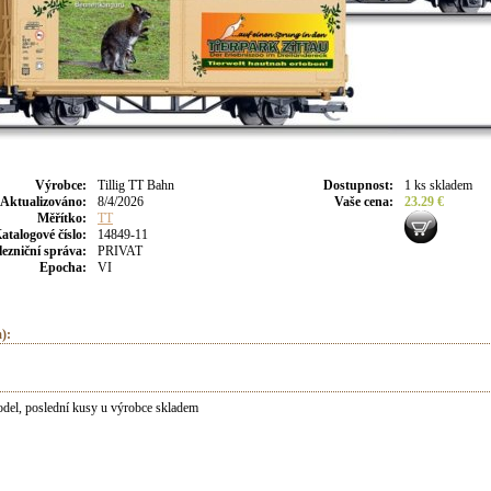
Výrobce
:
Tillig TT Bahn
Dostupnost
:
1 ks skladem
Aktualizováno
:
8/4/2026
Vaše cena
:
23.29 €
Měřítko:
TT
atalogové číslo:
14849-11
lezniční správa:
PRIVAT
Epocha:
VI
):
el, poslední kusy u výrobce skladem