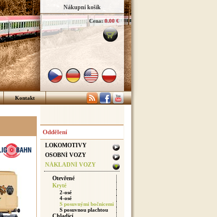
Nákupní košík
Cena:
0.00 €
Kontakt
Oddělení
LOKOMOTIVY
OSOBNÍ VOZY
NÁKLADNÍ VOZY
Otevřené
Kryté
2-osé
4-osé
S posuvnými bočnicemi
S posuvnou plachtou
Chladící