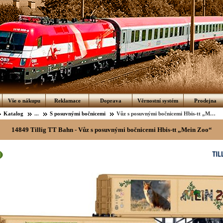
Vše o nákupu
Reklamace
Doprava
Věrnostní systém
Prodejna
Katalog
...
S posuvnými bočnicemi
Vůz s posuvnými bočnicemi Hbis-tt „Mein Zoo“
14849 Tillig TT Bahn - Vůz s posuvnými bočnicemi Hbis-tt „Mein Zoo“