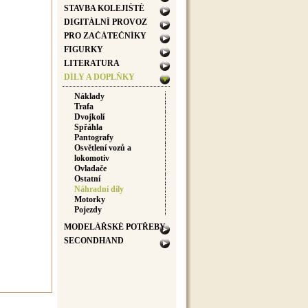
STAVBA KOLEJIŠTĚ
DIGITÁLNÍ PROVOZ
PRO ZAČÁTEČNÍKY
FIGURKY
LITERATURA
DÍLY A DOPLŇKY
Náklady
Trafa
Dvojkolí
Spřáhla
Pantografy
Osvětlení vozů a
lokomotiv
Ovladače
Ostatní
Náhradní díly
Motorky
Pojezdy
MODELÁŘSKÉ POTŘEBY
SECONDHAND