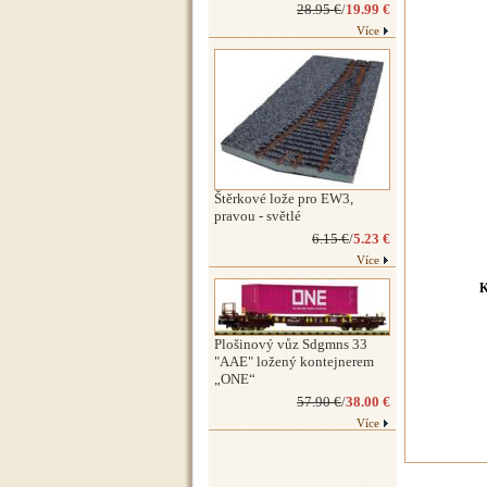
28.95 €
/
19.99 €
Více
Štěrkové lože pro EW3,
pravou - světlé
6.15 €
/
5.23 €
Více
K
Plošinový vůz Sdgmns 33
"AAE" ložený kontejnerem
„ONE“
57.90 €
/
38.00 €
Více