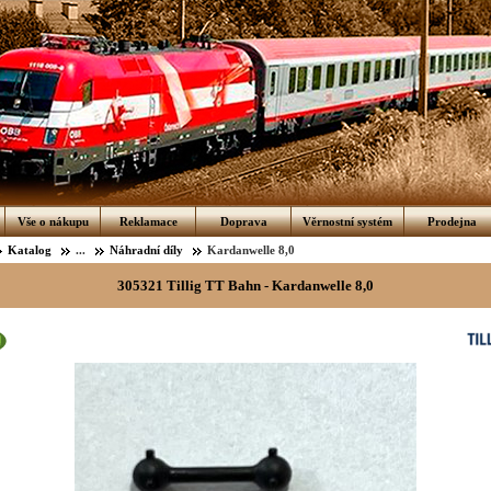
Vše o nákupu
Reklamace
Doprava
Věrnostní systém
Prodejna
Katalog
...
Náhradní díly
Kardanwelle 8,0
305321 Tillig TT Bahn - Kardanwelle 8,0