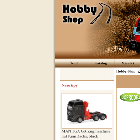
Úvod
Katalog
Výrobci
Hobby-Shop
Naše tipy
MAN TGX GX Zugmaschine
mit Kran 3achs, black