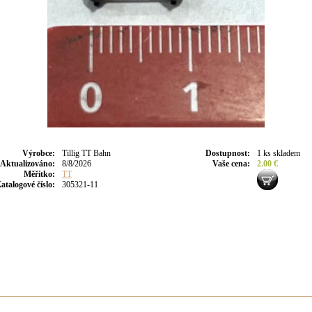
Výrobce
:
Tillig TT Bahn
Dostupnost
:
1 ks skladem
Aktualizováno
:
8/8/2026
Vaše cena
:
2.00 €
Měřítko:
TT
atalogové číslo:
305321-11