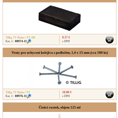
9.57 €
Tillig TT Bahn
/
TT
,
H0
Kat. č.:
08974-11
s DPH
Vruty pro uchycení kolejiva s podložím, 1,4 x 15 mm (cca 100 ks)
10.00 €
Tillig TT Bahn
/
TT
Kat. č.:
08976-11
s DPH
Čistící roztok, objem 125 ml