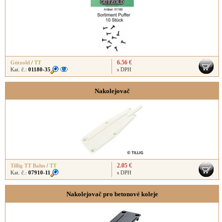
6.56 €
Gützold
/
TT
Kat. č.:
01180-35
s DPH
Nakolejovač
2.05 €
Tillig TT Bahn
/
TT
Kat. č.:
07910-11
s DPH
Nakolejovač pro betonové koleje