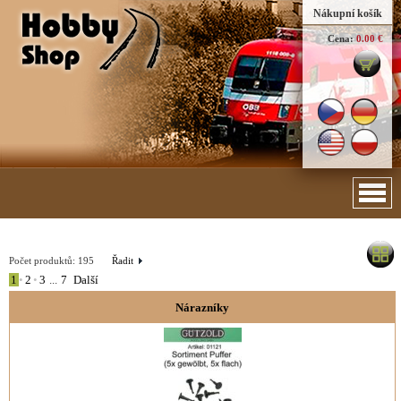
Nákupní košík
Cena:
0.00 €
Počet produktů:
195
Řadit
1
•
2
•
3
...
7
Další
Nárazníky