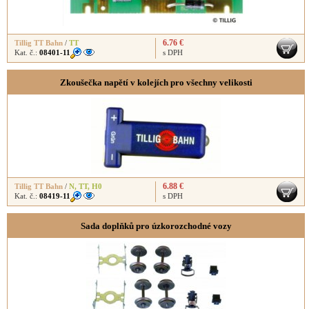
6.76 €
Tillig TT Bahn
/
TT
Kat. č.:
08401-11
s DPH
Zkoušečka napětí v kolejích pro všechny velikosti
6.88 €
Tillig TT Bahn
/
N
,
TT
,
H0
Kat. č.:
08419-11
s DPH
Sada doplňků pro úzkorozchodné vozy