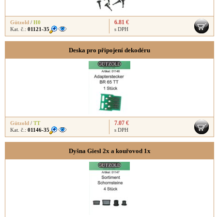
6.81 €
Gützold
/
H0
Kat. č.:
01121-35
s DPH
Deska pro připojení dekodéru
7.07 €
Gützold
/
TT
Kat. č.:
01146-35
s DPH
Dyšna Giesl 2x a kouřovod 1x