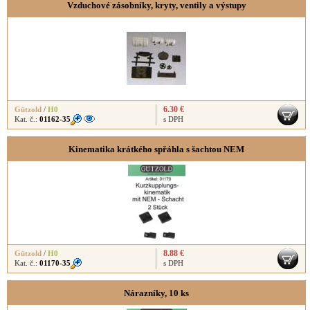
Vzduchové zásobníky, kryty, ventily a výstupy
6.30 €
Gützold
/
H0
Kat. č.:
01162-35
s DPH
Kinematika krátkého spřáhla s šachtou NEM
8.88 €
Gützold
/
H0
Kat. č.:
01170-35
s DPH
Nárazníky, 10 ks