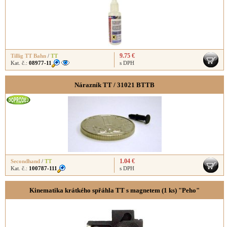
9.75 €
Tillig TT Bahn
/
TT
Kat. č.:
08977-11
s DPH
Nárazník TT / 31021 BTTB
1.04 €
Secondhand
/
TT
Kat. č.:
100787-111
s DPH
Kinematika krátkého spřáhla TT s magnetem (1 ks) "Peho"