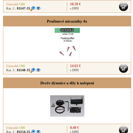
10.59 €
Gützold
/
H0
Kat. č.:
01147-35
s DPH
Pružinové nárazníky 4x
14.63 €
Gützold
/
H0
Kat. č.:
01148-35
s DPH
Dveře dýmnice a díly k nalepení
8.40 €
Gützold
/
H0
Kat. č.:
01154-35
s DPH