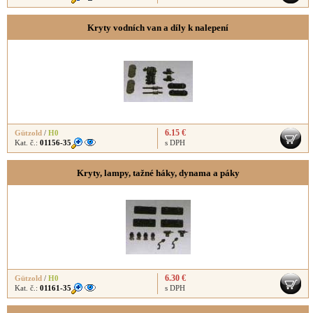
Kryty vodních van a díly k nalepení
6.15 €
Gützold
/
H0
Kat. č.:
01156-35
s DPH
Kryty, lampy, tažné háky, dynama a páky
6.30 €
Gützold
/
H0
Kat. č.:
01161-35
s DPH