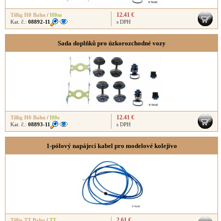
12.41 €
Tillig H0 Bahn
/
H0m
Kat. č.:
08892-11
s DPH
Sada doplňků pro úzkorozchodné vozy
12.41 €
Tillig H0 Bahn
/
H0e
Kat. č.:
08893-11
s DPH
1-pólový napájecí kabel pro modelové kolejivo
2.61 €
Tillig TT Bahn
/
TT