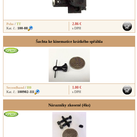
2.86 €
Peho
/
TT
Kat. č.:
100-88
s DPH
Šachta ke kinematice krátkého spřáhla
1.00 €
Secondhand
/
H0
Kat. č.:
100902-111
s DPH
Nárazníky zkosené (4ks)