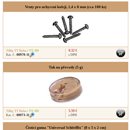
Vruty pro uchycení kolejí, 1,4 x 8 mm (cca 100 ks)
9.32 €
Tillig TT Bahn
/
TT
,
H0
Kat. č.:
08970-11
s DPH
Tuk na převody (5 g)
5.59 €
Tillig TT Bahn
/
TT
,
H0
Kat. č.:
08973-11
s DPH
Čistící guma "Universal Schleiffix" (8 x 5 x 2 cm)