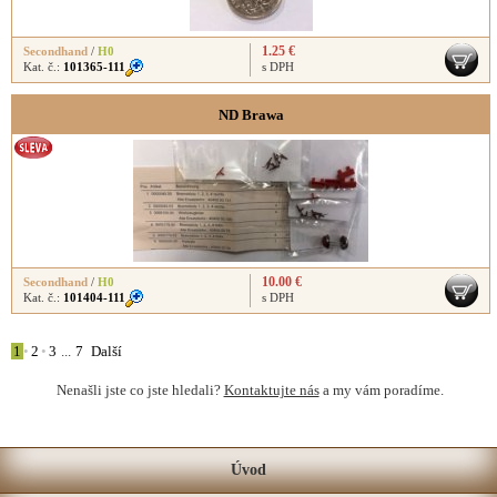
1.25 €
Secondhand
/
H0
Kat. č.:
101365-111
s DPH
ND Brawa
10.00 €
Secondhand
/
H0
Kat. č.:
101404-111
s DPH
1
•
2
•
3
...
7
Další
Nenašli jste co jste hledali?
Kontaktujte nás
a my vám poradíme.
Úvod