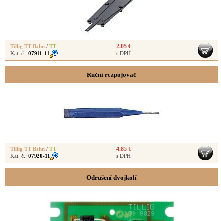
2.05 €
Tillig TT Bahn
/
TT
Kat. č.:
07911-11
s DPH
Ruční rozpojovač
4.85 €
Tillig TT Bahn
/
TT
Kat. č.:
07920-11
s DPH
Odrušení dvojkolí