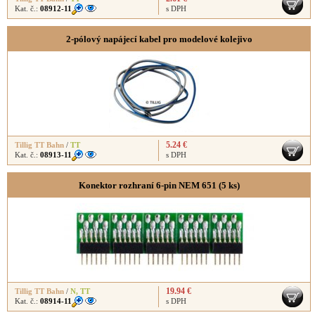
Kat. č.:
08912-11
s DPH
2-pólový napájecí kabel pro modelové kolejivo
5.24 €
Tillig TT Bahn
/
TT
Kat. č.:
08913-11
s DPH
Konektor rozhraní 6-pin NEM 651 (5 ks)
19.94 €
Tillig TT Bahn
/
N
,
TT
Kat. č.:
08914-11
s DPH