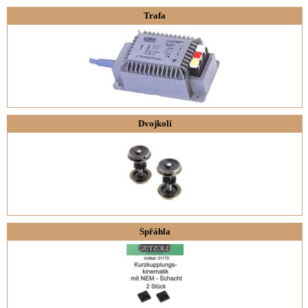
Trafa
Dvojkolí
Spřáhla