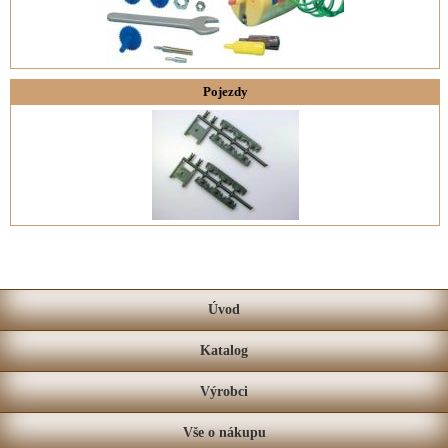
Pojezdy
Úvod
Katalog
Výrobci
Vše o nákupu