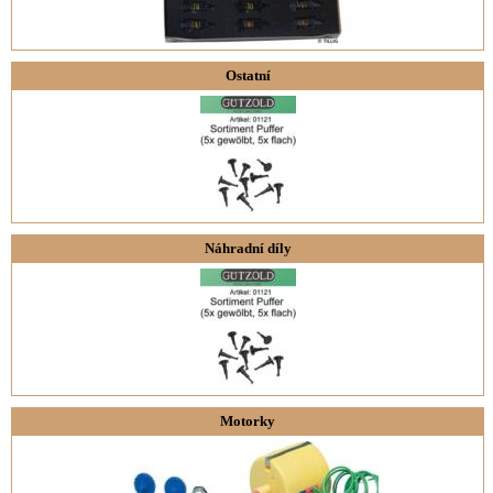
Ostatní
Náhradní díly
Motorky