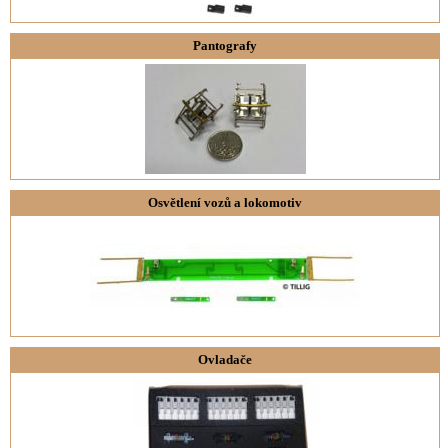
Pantografy
Osvětlení vozů a lokomotiv
Ovladače