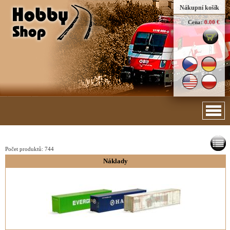
Nákupní košík
Cena:
0.00 €
Počet produktů:
744
Náklady