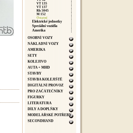
VT 135
VT 137
Rh 5045
M 152
Ostatní
Elektrické jednotky
Speciální vozidla
Amerika
OSOBNÍ VOZY
NÁKLADNÍ VOZY
AMERIKA
SETY
KOLEJIVO
AUTA + MHD
STAVBY
STAVBA KOLEJIŠTĚ
DIGITÁLNÍ PROVOZ
PRO ZAČÁTEČNÍKY
FIGURKY
LITERATURA
DÍLY A DOPLŇKY
MODELÁŘSKÉ POTŘEBY
SECONDHAND