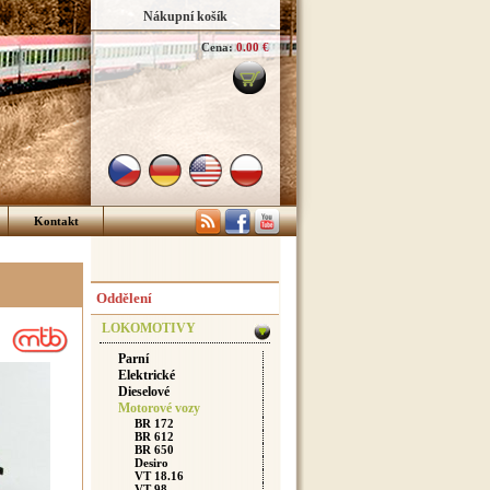
Nákupní košík
Cena:
0.00 €
Kontakt
Oddělení
LOKOMOTIVY
Parní
Elektrické
Dieselové
Motorové vozy
BR 172
BR 612
BR 650
Desiro
VT 18.16
VT 98