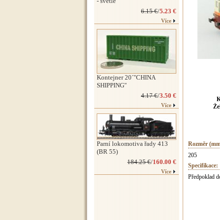
- světlé
6.15 €
/
5.23 €
Více
Kontejner 20´"CHINA
SHIPPING"
4.17 €
/
3.50 €
K
Více
Že
Parní lokomotiva řady 413
Rozměr (mm
(BR 55)
205
184.25 €
/
160.00 €
Specifikace:
Více
Předpoklad d