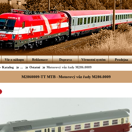
Vše o nákupu
Reklamace
Doprava
Věrnostní systém
Prodejna
Katalog
...
Ostatní
Motorový vůz řady M286.0009
M2860009-TT MTB - Motorový vůz řady M286.0009