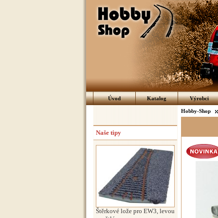
Úvod
Katalog
Výrobci
Hobby-Shop
Naše tipy
Štěrkové lože pro EW3, levou