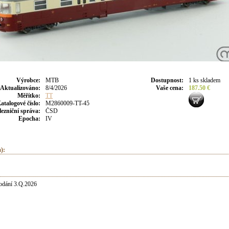
Výrobce
:
MTB
Dostupnost
:
1 ks skladem
Aktualizováno
:
8/4/2026
Vaše cena
:
187.50 €
Měřítko:
TT
atalogové číslo:
M2860009-TT-45
lezniční správa:
ČSD
Epocha:
IV
):
odání 3.Q.2026