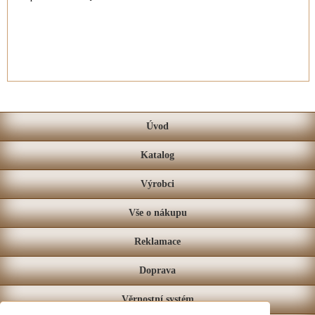
Úvod
Katalog
Výrobci
Vše o nákupu
Reklamace
Doprava
Věrnostní systém