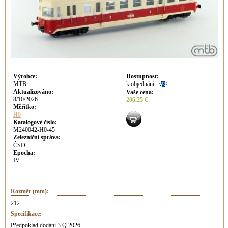
Výrobce
:
Dostupnost
:
MTB
k objednání
Aktualizováno
:
Vaše cena
:
8/10/2026
206.25 €
Měřítko:
H0
Katalogové číslo:
M240042-H0-45
Železniční správa:
ČSD
Epocha:
IV
Rozměr (mm):
212
Specifikace:
Předpoklad dodání 3.Q.2026