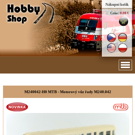
Nákupní košík
Cena:
0.00 €
M240042-H0 MTB - Motorový vůz řady M240.042