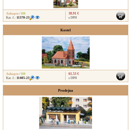
38.91 €
Auhagen
/
H0
Kat. č.:
11370-23
s DPH
Kostel
61.53 €
Auhagen
/
H0
Kat. č.:
11405-23
s DPH
Prodejna