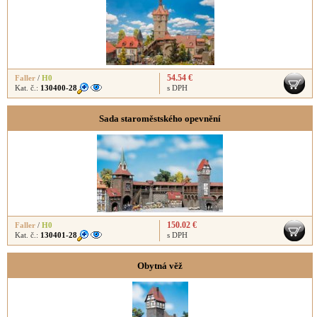
54.54 €
Faller
/
H0
Kat. č.:
130400-28
s DPH
Sada staroměstského opevnění
150.02 €
Faller
/
H0
Kat. č.:
130401-28
s DPH
Obytná věž