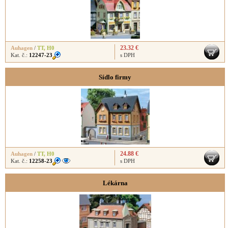
23.32 €
Auhagen
/
TT
,
H0
Kat. č.:
12247-23
s DPH
Sídlo firmy
24.88 €
Auhagen
/
TT
,
H0
Kat. č.:
12258-23
s DPH
Lékárna