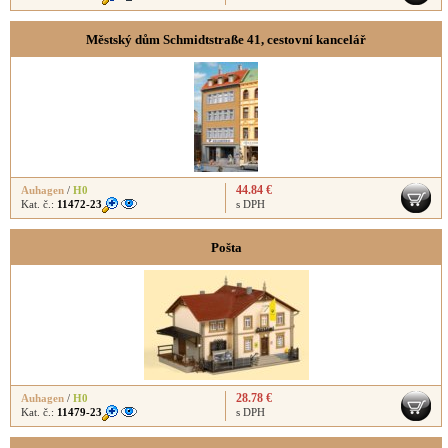
Městský dům Schmidtstraße 41, cestovní kancelář
44.84 €
Auhagen
/
H0
Kat. č.:
11472-23
s DPH
Pošta
28.78 €
Auhagen
/
H0
Kat. č.:
11479-23
s DPH