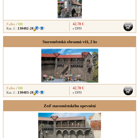
42.70 €
Faller
/
H0
Kat. č.:
130402-28
s DPH
Staroměstská obranná věž, 2 ks
42.70 €
Faller
/
H0
Kat. č.:
130403-28
s DPH
Zeď staroměstského opevnění