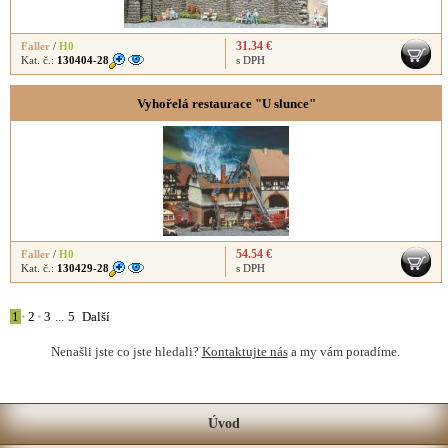
31.34 €
Faller
/
H0
Kat. č.:
130404-28
s DPH
Vyhořelá restaurace "U slunce"
54.54 €
Faller
/
H0
Kat. č.:
130429-28
s DPH
1
•
2
•
3
...
5
Další
Nenašli jste co jste hledali?
Kontaktujte nás
a my vám poradíme.
Úvod