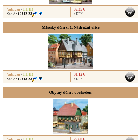
37.35 €
Auhagen
/
TT
,
H0
Kat. č.:
12342-23
s DPH
Městský dům č. 1, Nádražní ulice
31.12 €
Auhagen
/
TT
,
H0
Kat. č.:
12343-23
s DPH
Obytný dům s obchodem
27.68 €
Auhagen
/
TT
,
H0