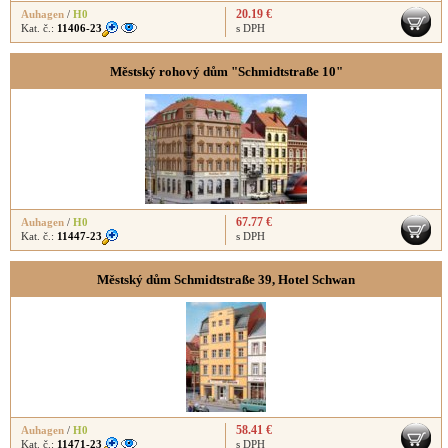
20.19 €
Auhagen
/
H0
Kat. č.:
11406-23
s DPH
Městský rohový dům "Schmidtstraße 10"
67.77 €
Auhagen
/
H0
Kat. č.:
11447-23
s DPH
Městský dům Schmidtstraße 39, Hotel Schwan
58.41 €
Auhagen
/
H0
Kat. č.:
11471-23
s DPH