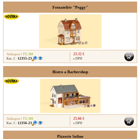
Fotoateliér "Peggy"
23.32 €
Auhagen
/
TT
,
H0
Kat. č.:
12355-23
s DPH
Bistro a Barbershop
25.66 €
Auhagen
/
TT
,
H0
Kat. č.:
12356-23
s DPH
Pizzerie Solino