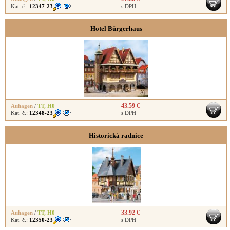
Kat. č.:
12347-23
s DPH
Hotel Bürgerhaus
43.59 €
Auhagen
/
TT
,
H0
Kat. č.:
12348-23
s DPH
Historická radnice
33.92 €
Auhagen
/
TT
,
H0
Kat. č.:
12350-23
s DPH