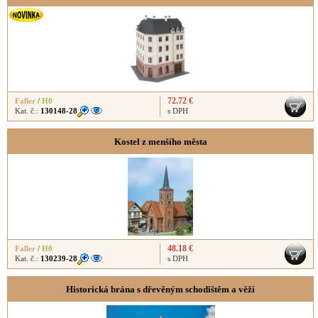
72.72 €
Faller
/
H0
Kat. č.:
130148-28
s DPH
Kostel z menšího města
48.18 €
Faller
/
H0
Kat. č.:
130239-28
s DPH
Historická brána s dřevěným schodištěm a věží