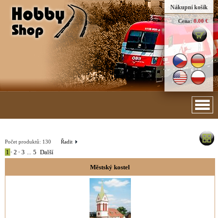
Nákupní košík
Cena:
0.00 €
Počet produktů:
130
Řadit
1
•
2
•
3
...
5
Další
Městský kostel