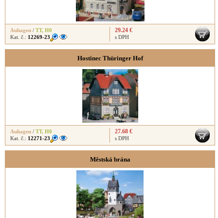
29.24 €
Auhagen
/
TT
,
H0
Kat. č.:
12269-23
s DPH
Hostinec Thüringer Hof
27.68 €
Auhagen
/
TT
,
H0
Kat. č.:
12271-23
s DPH
Městská brána