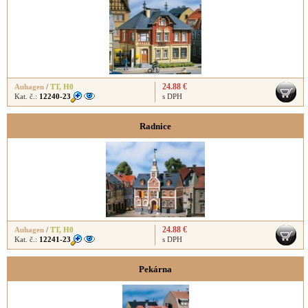
24.88 €
Auhagen
/
TT
,
H0
Kat. č.:
12240-23
s DPH
Radnice
24.88 €
Auhagen
/
TT
,
H0
Kat. č.:
12241-23
s DPH
Pekárna