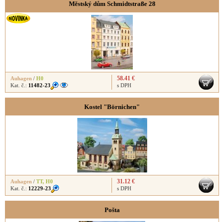
Městský dům Schmidtstraße 28
58.41 €
Auhagen
/
H0
Kat. č.:
11482-23
s DPH
Kostel "Börnichen"
31.12 €
Auhagen
/
TT
,
H0
Kat. č.:
12229-23
s DPH
Pošta