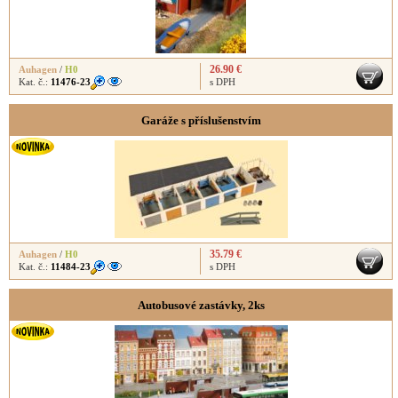
26.90 €
Auhagen
/
H0
Kat. č.:
11476-23
s DPH
Garáže s příslušenstvím
35.79 €
Auhagen
/
H0
Kat. č.:
11484-23
s DPH
Autobusové zastávky, 2ks