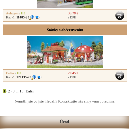
35.79 €
Auhagen
/
H0
Kat. č.:
11485-23
s DPH
Stánky s občerstvením
20.45 €
Faller
/
H0
Kat. č.:
120135-28
s DPH
1
•
2
•
3
...
13
Další
Nenašli jste co jste hledali?
Kontaktujte nás
a my vám poradíme.
Úvod