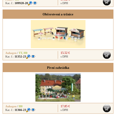
Kat. č.:
109928-28
s DPH
Občerstvení a tržnice
15.52 €
Auhagen
/
TT
,
H0
Kat. č.:
11352-23
s DPH
Pivní zahrádka
17.85 €
Auhagen
/
H0
Kat. č.:
11366-23
s DPH