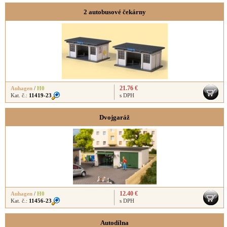
2 autobusové čekárny
21.76 €
Auhagen
/
H0
Kat. č.:
11419-23
s DPH
Dvojgaráž
12.40 €
Auhagen
/
H0
Kat. č.:
11456-23
s DPH
Autodílna