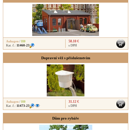
58.10 €
Auhagen
/
H0
Kat. č.:
11460-23
s DPH
Dopravní věž s příslušenstvím
31.12 €
Auhagen
/
H0
Kat. č.:
11473-23
s DPH
Dům pro rybáře