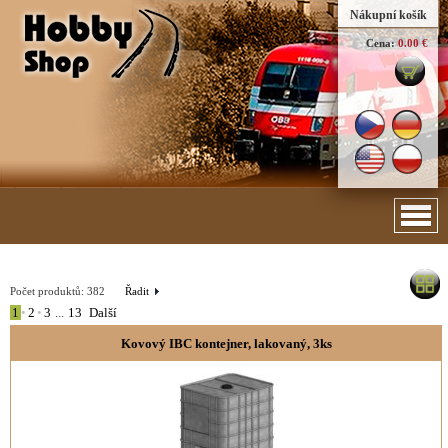
Nákupní košík
Cena:
0.00 €
Počet produktů:
382
Řadit
1
•
2
•
3
...
13
Další
Kovový IBC kontejner, lakovaný, 3ks