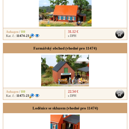
31.12 €
Auhagen
/
H0
Kat. č.:
11474-23
s DPH
Farmářský obchod (vhodné pro 11474)
22.54 €
Auhagen
/
H0
Kat. č.:
11475-23
s DPH
Loděnice se skluzem (vhodné pro 11474)