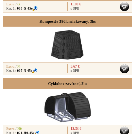
11.00 €
Extra
/
G
Kat. č.:
005-G-45e
s DPH
Kompostér 380l, nelakovaný, 3ks
5.67 €
Extra
/
N
Kat. č.:
007-N-45e
s DPH
Cyklobox zavírací, 2ks
12.33 €
Extra
/
H0
Kat. č.:
021-H0-45e
s DPH