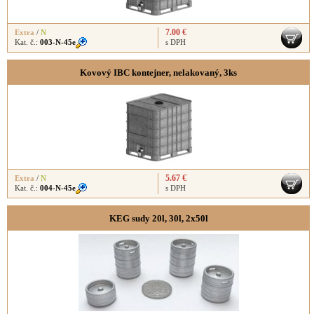
7.00 €
Extra
/
N
Kat. č.:
003-N-45e
s DPH
Kovový IBC kontejner, nelakovaný, 3ks
5.67 €
Extra
/
N
Kat. č.:
004-N-45e
s DPH
KEG sudy 20l, 30l, 2x50l