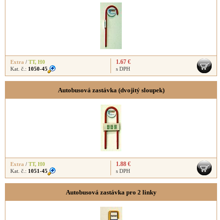
1.67 €
Extra
/
TT
,
H0
Kat. č.:
1050-45
s DPH
Autobusová zastávka (dvojitý sloupek)
1.88 €
Extra
/
TT
,
H0
Kat. č.:
1051-45
s DPH
Autobusová zastávka pro 2 linky