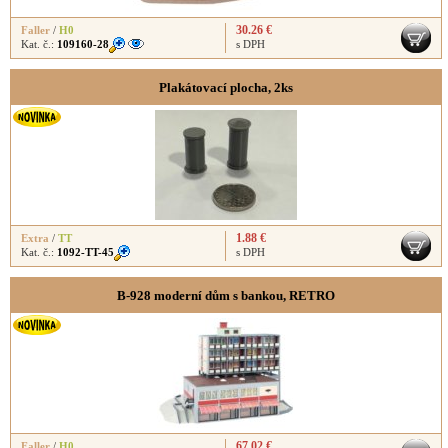
30.26 €
Faller
/
H0
Kat. č.:
109160-28
s DPH
Plakátovací plocha, 2ks
1.88 €
Extra
/
TT
Kat. č.:
1092-TT-45
s DPH
B-928 moderní dům s bankou, RETRO
67.02 €
Faller
/
H0