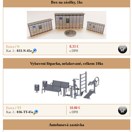
Box na zásilky, 1ks
8.33 €
Extra
/
N
Kat. č.:
033-N-45e
s DPH
Vybavení fitparku, nelakované, celkem 10ks
10.00 €
Extra
/
TT
Kat. č.:
036-TT-45e
s DPH
Autobusová zastávka