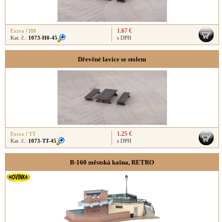
1.67 €
Extra
/
H0
Kat. č.:
1073-H0-45
s DPH
Dřevěné lavice se stolem
1.25 €
Extra
/
TT
Kat. č.:
1073-TT-45
s DPH
B-160 městská kašna, RETRO