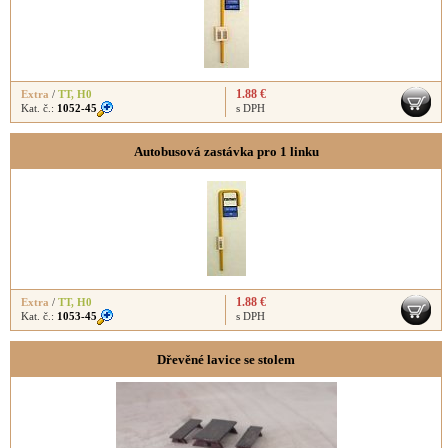
1.88 €
Extra
/
TT
,
H0
Kat. č.:
1052-45
s DPH
Autobusová zastávka pro 1 linku
1.88 €
Extra
/
TT
,
H0
Kat. č.:
1053-45
s DPH
Dřevěné lavice se stolem