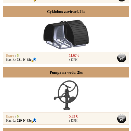
Cyklobox zavírací, 2ks
11.67 €
Extra
/
N
Kat. č.:
021-N-45e
s DPH
Pumpa na vodu, 2ks
5.33 €
Extra
/
N
Kat. č.:
029-N-45e
s DPH