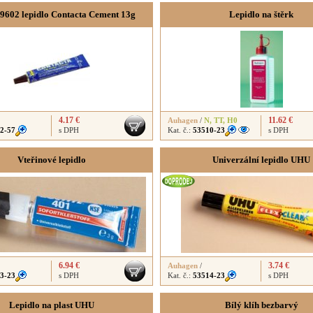
39602 lepidlo Contacta Cement 13g
Lepidlo na štěrk
4.17 €
11.62 €
Auhagen
/
N
,
TT
,
H0
2-57
s DPH
Kat. č.:
53510-23
s DPH
Vteřinové lepidlo
Univerzální lepidlo UHU
6.94 €
3.74 €
Auhagen
/
3-23
s DPH
Kat. č.:
53514-23
s DPH
Lepidlo na plast UHU
Bílý klíh bezbarvý