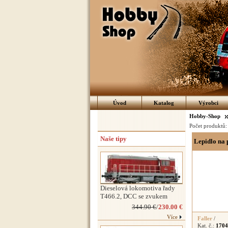
Úvod
Katalog
Výrobci
Hobby-Shop
Počet produktů
Naše tipy
Lepidlo na 
Dieselová lokomotiva řady
T466.2, DCC se zvukem
344.90 €
/
230.00 €
Více
Faller
/
Kat. č.:
1704