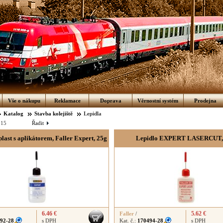
Vše o nákupu
Reklamace
Doprava
Věrnostní systém
Prodejna
Katalog
Stavba kolejiště
Lepidla
:
15
Řadit
plast s aplikátorem, Faller Expert, 25g
Lepidlo EXPERT LASERCUT, 
6.46 €
5.62 €
Faller
/
92-28
s DPH
Kat. č.:
170494-28
s DPH