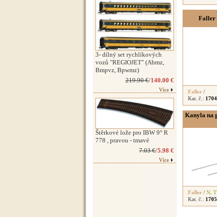
Faller
3- dílný set rychlíkových
vozů "REGIOJET" (Abmz,
Bmpvz, Bpwmz)
219.90 €
/
140.00 €
Více
Faller
/
Kat. č.:
1704
Kanyla na p
Štěrkové lože pro IBW 9° R
778 , pravou - tmavé
7.03 €
/
5.98 €
Více
Faller
/
N
,
T
Kat. č.:
1705