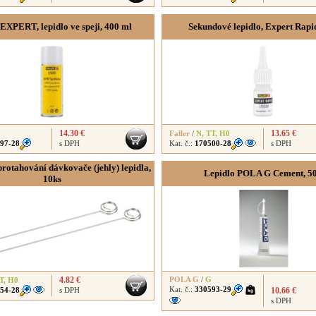
 EXPERT, lepidlo ve speji, 400 ml
Sekundové lepidlo, Expert Rapid
14.30 €
13.65 €
Faller
/
N
,
TT
,
H0
97-28
s DPH
Kat. č.:
170500-28
s DPH
rotahování dávkovače (jehly) lepidla,
Lepidlo POLA G Cement, 50
10ks
4.82 €
POLA G
/
G
T
,
H0
Kat. č.:
330593-29
54-28
s DPH
10.66 €
s DPH