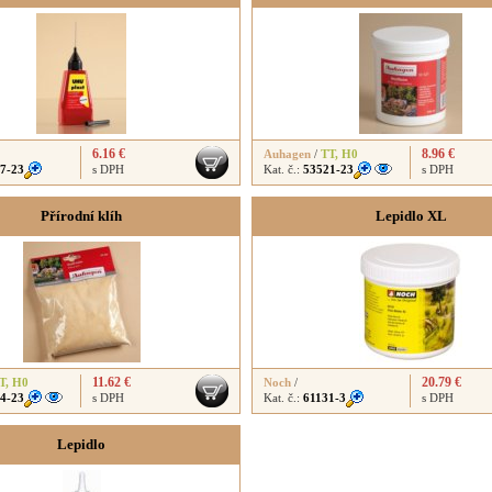
6.16 €
8.96 €
Auhagen
/
TT
,
H0
7-23
s DPH
Kat. č.:
53521-23
s DPH
Přírodní klíh
Lepidlo XL
11.62 €
20.79 €
T
,
H0
Noch
/
4-23
s DPH
Kat. č.:
61131-3
s DPH
Lepidlo