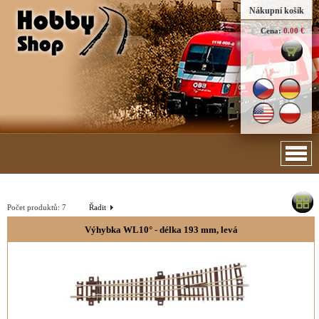
Nákupní košík
Cena:
0.00 €
Počet produktů:
7
Řadit
Výhybka WL10° - délka 193 mm, levá