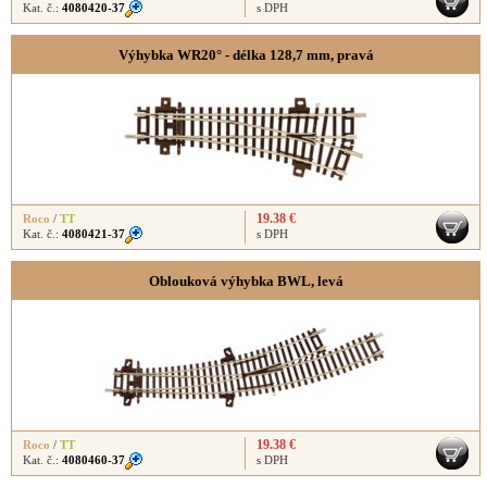
Kat. č.:
4080420-37
s DPH
Výhybka WR20° - délka 128,7 mm, pravá
19.38 €
Roco
/
TT
Kat. č.:
4080421-37
s DPH
Oblouková výhybka BWL, levá
19.38 €
Roco
/
TT
Kat. č.:
4080460-37
s DPH