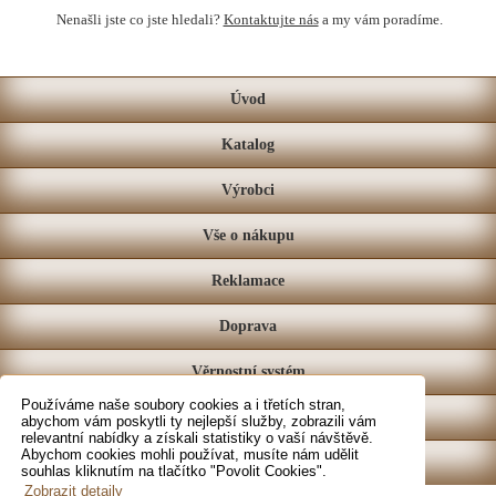
Nenašli jste co jste hledali?
Kontaktujte nás
a my vám poradíme.
Úvod
Katalog
Výrobci
Vše o nákupu
Reklamace
Doprava
Věrnostní systém
Používáme naše soubory cookies a i třetích stran,
Prodejna
abychom vám poskytli ty nejlepší služby, zobrazili vám
relevantní nabídky a získali statistiky o vaší návštěvě.
Abychom cookies mohli používat, musíte nám udělit
Kontakt
souhlas kliknutím na tlačítko "Povolit Cookies".
Zobrazit detaily