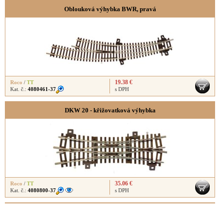
Oblouková výhybka BWR, pravá
19.38 €
Roco
/
TT
Kat. č.:
4080461-37
s DPH
DKW 20 - křižovatková výhybka
35.06 €
Roco
/
TT
Kat. č.:
4080800-37
s DPH