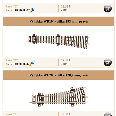
19.38 €
Roco
/
TT
Kat. č.:
4080410-37
s DPH
Výhybka WR10° - délka 193 mm, pravá
19.38 €
Roco
/
TT
Kat. č.:
4080411-37
s DPH
Výhybka WL20° - délka 128,7 mm, levá
19.38 €
Roco
/
TT