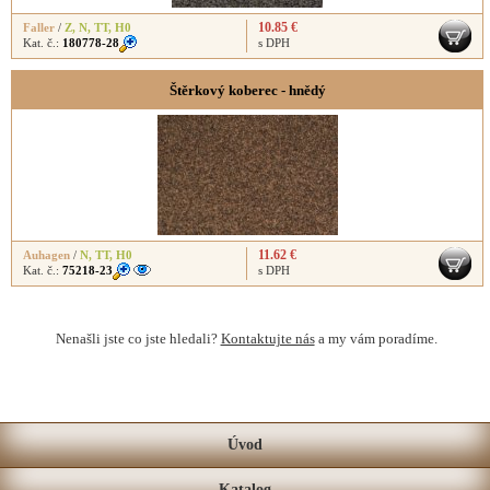
10.85 €
Faller
/
Z
,
N
,
TT
,
H0
Kat. č.:
180778-28
s DPH
Štěrkový koberec - hnědý
11.62 €
Auhagen
/
N
,
TT
,
H0
Kat. č.:
75218-23
s DPH
Nenašli jste co jste hledali?
Kontaktujte nás
a my vám poradíme.
Úvod
Katalog