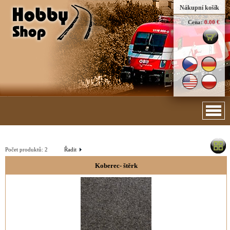
Nákupní košík
Cena:
0.00 €
Počet produktů:
2
Řadit
Koberec- štěrk