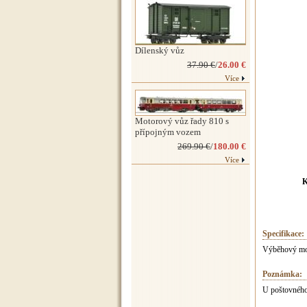
Dílenský vůz
37.90 €
/
26.00 €
Více
Motorový vůz řady 810 s
přípojným vozem
269.90 €
/
180.00 €
Více
K
Specifikace:
Výběhový mod
Poznámka:
U poštovného 