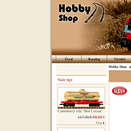
Úvod
Katalog
Výrobci
Hobby-Shop
Naše tipy
Cisternový vůz "Hot Cocoa"
117.39 €
/
90.00 €
Více