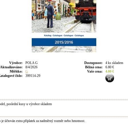
Výrobce
:
POLA G
Dostupnost
:
4 ks skladem
Aktualizováno
:
8/4/2026
Běžná cena
:
6.80 €
Měřítko:
G
Vaše cena
:
4.00 €
atalogové číslo:
399114-29
el, poslední kusy u výrobce skladem
je účtován extra příplatek za nadměrný rozměr nebo hmotnost.