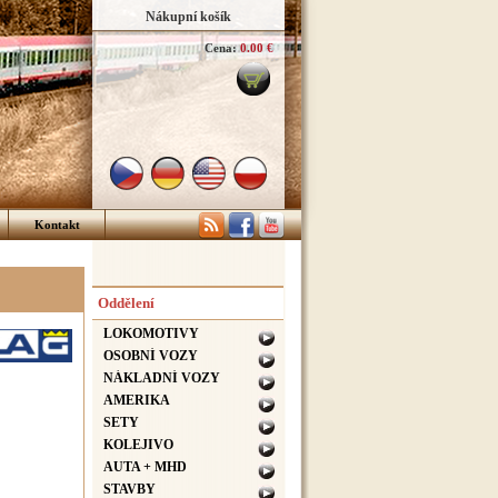
Nákupní košík
Cena:
0.00 €
Kontakt
Oddělení
LOKOMOTIVY
OSOBNÍ VOZY
NÁKLADNÍ VOZY
AMERIKA
SETY
KOLEJIVO
AUTA + MHD
STAVBY