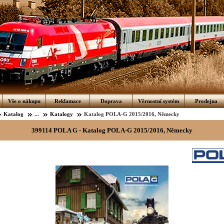
Vše o nákupu
Reklamace
Doprava
Věrnostní systém
Prodejna
Katalog
...
Katalogy
Katalog POLA-G 2015/2016, Německy
399114 POLA G - Katalog POLA-G 2015/2016, Německy