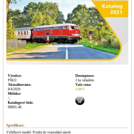
Výrobce
:
Dostupnost
:
PIKO
1 ks skladem
Aktualizováno
:
Vaše cena
:
8/4/2026
1.00 €
Měřítko:
N
Katalogové číslo:
99691-46
Specifikace:
Výběhový model. Prodej do vyprodání zásob.