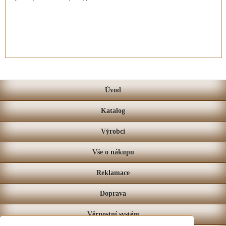
Úvod
Katalog
Výrobci
Vše o nákupu
Reklamace
Doprava
Věrnostní systém