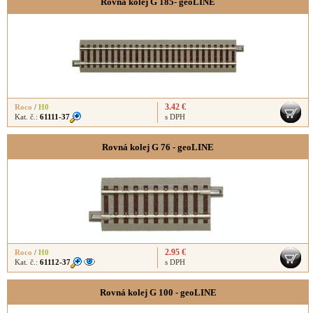
Rovná kolej G 185- geoLINE
3.42 €
Roco
/
H0
Kat. č.:
61111-37
s DPH
Rovná kolej G 76 - geoLINE
2.95 €
Roco
/
H0
Kat. č.:
61112-37
s DPH
Rovná kolej G 100 - geoLINE