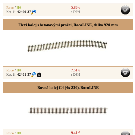
5.80 €
Roco
/
H0
Kat. č.:
42400-37
s DPH
Flexi kolej s betonovými pražci, RocoLINE, délka 920 mm
7.51 €
Roco
/
H0
Kat. č.:
42401-37
s DPH
Rovná kolej G4 (4x 230), RocoLINE
9.41 €
Roco
/
H0