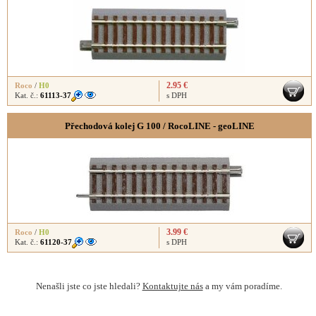
2.95 €
Roco
/
H0
Kat. č.:
61113-37
s DPH
Přechodová kolej G 100 / RocoLINE - geoLINE
3.99 €
Roco
/
H0
Kat. č.:
61120-37
s DPH
Nenašli jste co jste hledali?
Kontaktujte nás
a my vám poradíme.