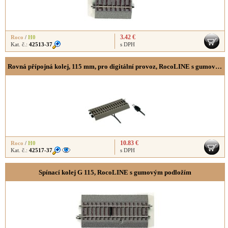
3.42 €
Roco
/
H0
Kat. č.:
42513-37
s DPH
Rovná přípojná kolej, 115 mm, pro digitální provoz, RocoLINE s gumovým podložím
10.83 €
Roco
/
H0
Kat. č.:
42517-37
s DPH
Spínací kolej G 115, RocoLINE s gumovým podložím