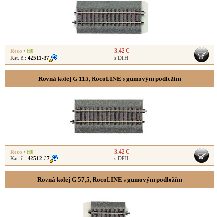
3.42 €
Roco
/
H0
Kat. č.:
42511-37
s DPH
Rovná kolej G 115, RocoLINE s gumovým podložím
3.42 €
Roco
/
H0
Kat. č.:
42512-37
s DPH
Rovná kolej G 57,5, RocoLINE s gumovým podložím