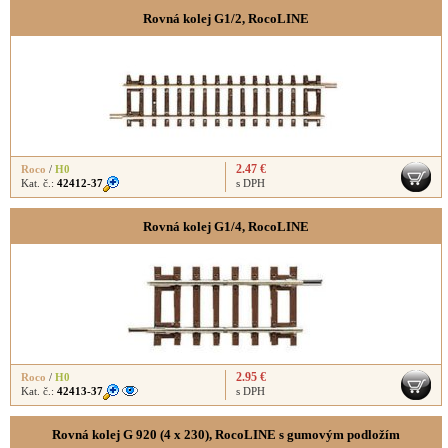
Rovná kolej G1/2, RocoLINE
2.47 €
Roco
/
H0
Kat. č.:
42412-37
s DPH
Rovná kolej G1/4, RocoLINE
2.95 €
Roco
/
H0
Kat. č.:
42413-37
s DPH
Rovná kolej G 920 (4 x 230), RocoLINE s gumovým podložím