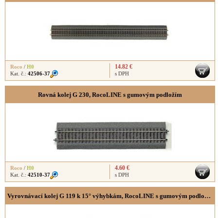
14.82 €
Roco
/
H0
Kat. č.:
42506-37
s DPH
Rovná kolej G 230, RocoLINE s gumovým podložím
4.60 €
Roco
/
H0
Kat. č.:
42510-37
s DPH
Vyrovnávací kolej G 119 k 15° výhybkám, RocoLINE s gumovým podložím