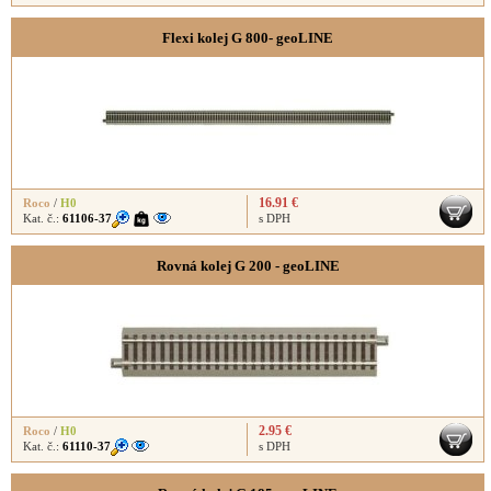
Flexi kolej G 800- geoLINE
16.91 €
Roco
/
H0
Kat. č.:
61106-37
s DPH
Rovná kolej G 200 - geoLINE
2.95 €
Roco
/
H0
Kat. č.:
61110-37
s DPH