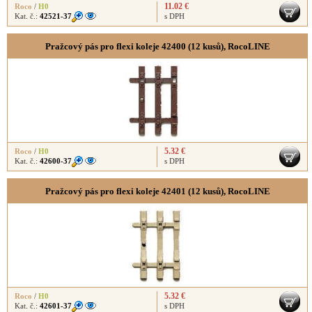
11.02 €
Roco
/
H0
Kat. č.:
42521-37
s DPH
Pražcový pás pro flexi koleje 42400 (12 kusů), RocoLINE
5.32 €
Roco
/
H0
Kat. č.:
42600-37
s DPH
Pražcový pás pro flexi koleje 42401 (12 kusů), RocoLINE
5.32 €
Roco
/
H0
Kat. č.:
42601-37
s DPH