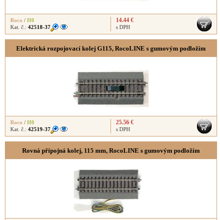
14.44 €
Roco
/
H0
Kat. č.:
42518-37
s DPH
Elektrická rozpojovací kolej G115, RocoLINE s gumovým podložím
25.56 €
Roco
/
H0
Kat. č.:
42519-37
s DPH
Rovná přípojná kolej, 115 mm, RocoLINE s gumovým podložím