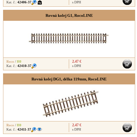
Kat. č.:
42406-37
s DPH
Rovná kolej G1, RocoLINE
2.47 €
Roco
/
H0
Kat. č.:
42410-37
s DPH
Rovná kolej DG1, délka 119mm, RocoLINE
2.47 €
Roco
/
H0
Kat. č.:
42411-37
s DPH