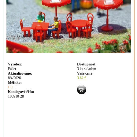
Výrobce
:
Dostupnost
:
Faller
3 ks skladem
Aktualizováno
:
Vaše cena
:
8/4/2026
3.62 €
Měřítko:
H0
Katalogové číslo:
180910-28