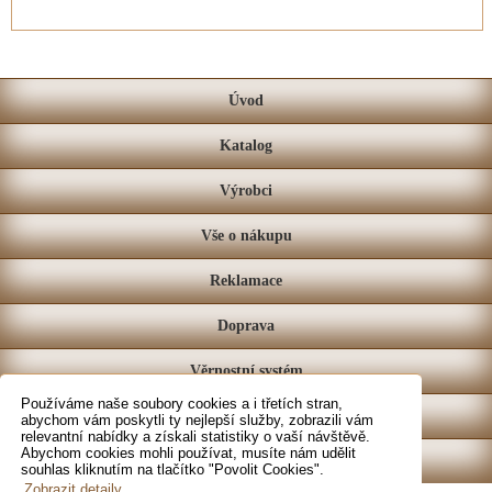
Úvod
Katalog
Výrobci
Vše o nákupu
Reklamace
Doprava
Věrnostní systém
Používáme naše soubory cookies a i třetích stran,
Prodejna
abychom vám poskytli ty nejlepší služby, zobrazili vám
relevantní nabídky a získali statistiky o vaší návštěvě.
Abychom cookies mohli používat, musíte nám udělit
Kontakt
souhlas kliknutím na tlačítko "Povolit Cookies".
Zobrazit detaily