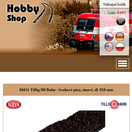
Nákupní košík
Cena:
0.00 €
86611 Tillig H0 Bahn - Svahové pásy, tmavé, dl. 950 mm