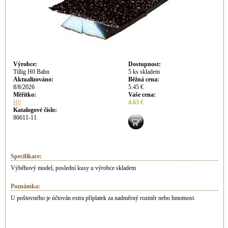
Výrobce
:
Dostupnost
:
Tillig H0 Bahn
5 ks skladem
Aktualizováno
:
Běžná cena
:
8/8/2026
5.45 €
Měřítko:
Vaše cena
:
H0
4.63 €
Katalogové číslo:
86611-11
Specifikace:
Výběhový model, poslední kusy u výrobce skladem
Poznámka:
U poštovného je účtován extra příplatek za nadměrný rozměr nebo hmotnost.