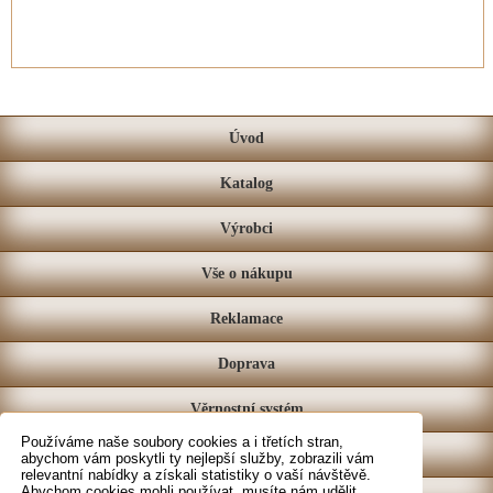
Úvod
Katalog
Výrobci
Vše o nákupu
Reklamace
Doprava
Věrnostní systém
Používáme naše soubory cookies a i třetích stran,
Prodejna
abychom vám poskytli ty nejlepší služby, zobrazili vám
relevantní nabídky a získali statistiky o vaší návštěvě.
Abychom cookies mohli používat, musíte nám udělit