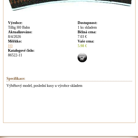
Výrobce
:
Dostupnost
:
Tillig H0 Bahn
1 ks skladem
Aktualizováno
:
Běžná cena
:
8/4/2026
7.03 €
Měřítko:
Vaše cena
:
H0
5.98 €
Katalogové číslo:
86522-11
Specifikace:
Výběhový model, poslední kusy u výrobce skladem