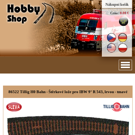
Nákupní košík
Cena:
0.00 €
86522 Tillig H0 Bahn - Štěrkové lože pro IBW 9° R 543, levou - tmavé