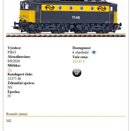
Výrobce
:
Dostupnost
:
PIKO
k objednání
Aktualizováno
:
Vaše cena
:
8/8/2026
252.67 €
Měřítko:
H0
Katalogové číslo:
51377-46
Železniční správa:
NS
Epocha:
IV
Rozměr (mm):
162