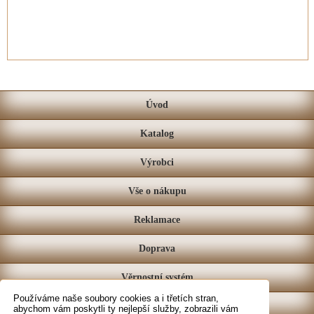
Úvod
Katalog
Výrobci
Vše o nákupu
Reklamace
Doprava
Věrnostní systém
Používáme naše soubory cookies a i třetích stran,
Prodejna
abychom vám poskytli ty nejlepší služby, zobrazili vám