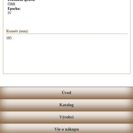
ÖBB
Epocha:
IV
Rozměr (mm):
185
Úvod
Katalog
Výrobci
Vše o nákupu