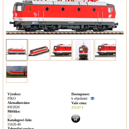
Výrobce
:
Dostupnost
:
PIKO
k objednání
Aktualizováno
:
Vaše cena
:
8/8/2026
252.67 €
Měřítko:
H0
Katalogové číslo:
51620-46
Železniční správa: