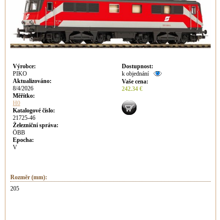
Výrobce
:
Dostupnost
:
PIKO
k objednání
Aktualizováno
:
Vaše cena
:
8/4/2026
242.34 €
Měřítko:
H0
Katalogové číslo:
21725-46
Železniční správa:
ÖBB
Epocha:
V
Rozměr (mm):
205