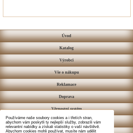
Úvod
Katalog
Výrobci
Vše o nákupu
Reklamace
Doprava
Věrnostní systém
Používáme naše soubory cookies a i třetích stran,
Prodejna
abychom vám poskytli ty nejlepší služby, zobrazili vám
relevantní nabídky a získali statistiky o vaší návštěvě.
Abychom cookies mohli používat, musíte nám udělit