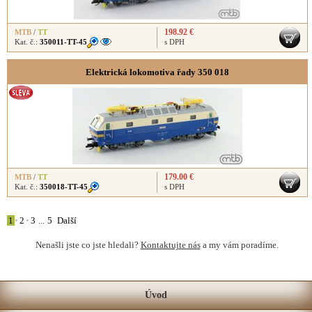
198.92 €
MTB
/
TT
Kat. č.:
350011-TT-45
s DPH
Elektrická lokomotiva řady 350 018
179.00 €
MTB
/
TT
Kat. č.:
350018-TT-45
s DPH
1
•
2
•
3
...
5
Další
Nenašli jste co jste hledali?
Kontaktujte nás
a my vám poradíme.
Úvod