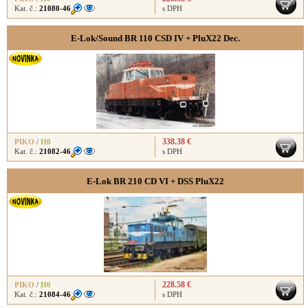
Kat. č.:
21080-46
s DPH
E-Lok/Sound BR 110 CSD IV + PluX22 Dec.
338.38 €
PIKO
/
H0
Kat. č.:
21082-46
s DPH
E-Lok BR 210 CD VI + DSS PluX22
228.58 €
PIKO
/
H0
Kat. č.:
21084-46
s DPH