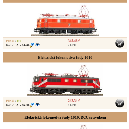
345.46 €
PIKO
/
H0
Kat. č.:
21723-46
s DPH
Elektrická lokomotiva řady 1010
242.34 €
PIKO
/
H0
Kat. č.:
21725-46
s DPH
Elektrická lokomotiva řady 1010, DCC se zvukem