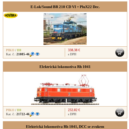
E-Lok/Sound BR 210 CD VI + PluX22 Dec.
338.38 €
PIKO
/
H0
Kat. č.:
21085-46
s DPH
Elektrická lokomotiva Rh 1041
232.02 €
PIKO
/
H0
Kat. č.:
21722-46
s DPH
Elektrická lokomotiva Rh 1041, DCC se zvukem