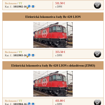
511.50 €
Beckmann
/
TT
Kat. č.:
1011902-16
s DPH
Elektrická lokomotiva řady Re 420 LION
355.50 €
Beckmann
/
TT
Kat. č.:
1011903-16
s DPH
Elektrická lokomotiva řady Re 420 LION s dekodérem (ZIMO)
411.00 €
Beckmann
/
TT
Kat. č.:
1011904-16
s DPH