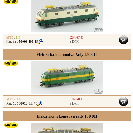
204.67 €
MTB
/
H0
Kat. č.:
150003-H0-45
s DPH
Elektrická lokomotiva řady 150 010
187.50 €
MTB
/
TT
Kat. č.:
150010-TT-45
s DPH
Elektrická lokomotiva řady 150 011