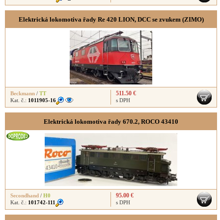
Elektrická lokomotiva řady Re 420 LION, DCC se zvukem (ZIMO)
511.50 €
Beckmann
/
TT
Kat. č.:
1011905-16
s DPH
Elektrická lokomotiva řady 670.2, ROCO 43410
95.00 €
Secondhand
/
H0
Kat. č.:
101742-111
s DPH