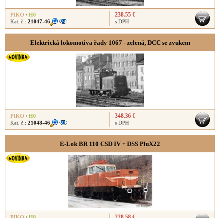
238.55 €
PIKO
/
H0
Kat. č.:
21047-46
s DPH
Elektrická lokomotiva řady 1067 - zelená, DCC se zvukem
348.36 €
PIKO
/
H0
Kat. č.:
21048-46
s DPH
E-Lok BR 110 CSD IV + DSS PluX22
228.58 €
PIKO
/
H0