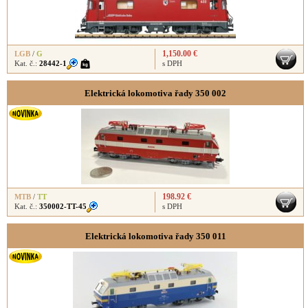
1,150.00 €
LGB
/
G
Kat. č.:
28442-1
s DPH
Elektrická lokomotiva řady 350 002
198.92 €
MTB
/
TT
Kat. č.:
350002-TT-45
s DPH
Elektrická lokomotiva řady 350 011