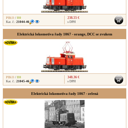
238.55 €
PIKO
/
H0
Kat. č.:
21044-46
s DPH
Elektrická lokomotiva řady 1067 - orange, DCC se zvukem
348.36 €
PIKO
/
H0
Kat. č.:
21045-46
s DPH
Elektrická lokomotiva řady 1067 - zelená