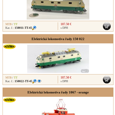
187.50 €
MTB
/
TT
Kat. č.:
150011-TT-45
s DPH
Elektrická lokomotiva řady 150 022
187.50 €
MTB
/
TT
Kat. č.:
150022-TT-45
s DPH
Elektrická lokomotiva řady 1067 - orange