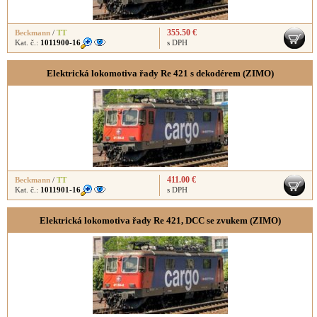
355.50 €
Beckmann
/
TT
Kat. č.:
1011900-16
s DPH
Elektrická lokomotiva řady Re 421 s dekodérem (ZIMO)
411.00 €
Beckmann
/
TT
Kat. č.:
1011901-16
s DPH
Elektrická lokomotiva řady Re 421, DCC se zvukem (ZIMO)