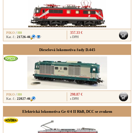
357.33 €
PIKO
/
H0
Kat. č.:
21726-46
s DPH
Dieselová lokomotiva řady D.445
298.87 €
PIKO
/
H0
Kat. č.:
22027-46
s DPH
Elektrická lokomotiva Ge 4/4 II RhB, DCC se zvukem