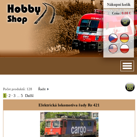
Nákupní košík
Cena:
0.00 €
Počet produktů:
128
Řadit
1
•
2
•
3
...
5
Další
Elektrická lokomotiva řady Re 421