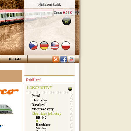
Nákupní košík
Cena:
0.00 €
Kontakt
Oddělení
LOKOMOTIVY
Parní
Elektrické
Dieselové
Motorové vozy
Elektrické jednotky
BR 442
ICE
Hondekop
Stadler