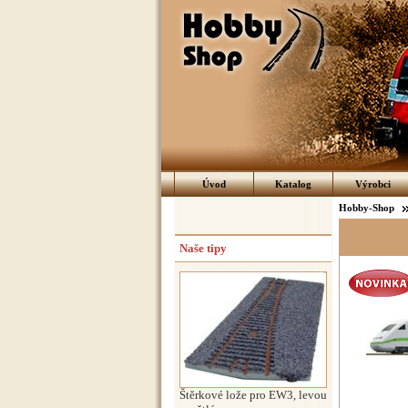
Úvod
Katalog
Výrobci
Hobby-Shop
Naše tipy
Štěrkové lože pro EW3, levou