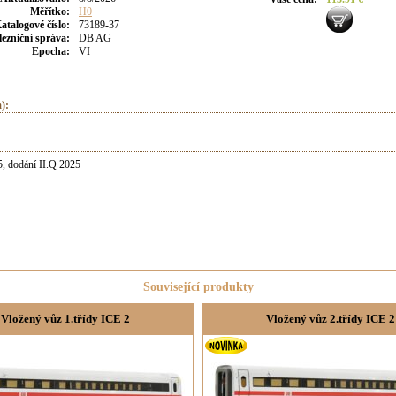
Měřítko:
H0
atalogové číslo:
73189-37
lezniční správa:
DB AG
Epocha:
VI
):
, dodání II.Q 2025
Související produkty
Vložený vůz 1.třídy ICE 2
Vložený vůz 2.třídy ICE 2