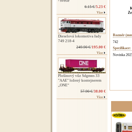
- světlé
6.15 €
/
5.23 €
K
Více
Že
Rozměr (mm
Dieselová lokomotiva řady
749 218-4
742
249.90 €
/
195.00 €
Specifikace:
Více
Novinka 2025
Plošinový vůz Sdgmns 33
"AAE" ložený kontejnerem
„ONE“
57.90 €
/
38.00 €
Více