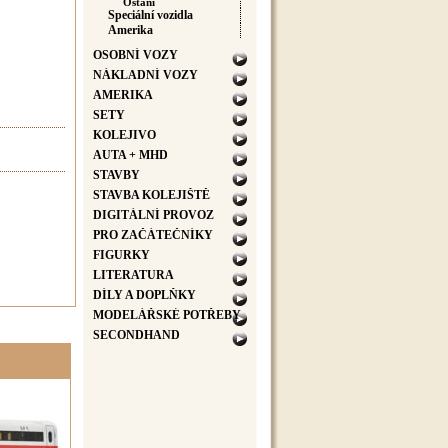
Ostaní
Speciální vozidla
Amerika
OSOBNÍ VOZY
NÁKLADNÍ VOZY
AMERIKA
SETY
KOLEJIVO
AUTA + MHD
STAVBY
STAVBA KOLEJIŠTĚ
DIGITÁLNÍ PROVOZ
PRO ZAČÁTEČNÍKY
FIGURKY
LITERATURA
DÍLY A DOPLŇKY
MODELÁŘSKÉ POTŘEBY
SECONDHAND