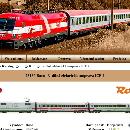
Vše o nákupu
Reklamace
Doprava
Věrnostní systém
Prodejna
Katalog
...
ICE
3- dílná elektrická souprava ICE 2
73189 Roco - 3- dílná elektrická souprava ICE 2
Výrobce
:
Roco
Dostupnost
:
k objednání
Aktualizováno
:
8/8/2026
Vaše cena
:
113.91 €