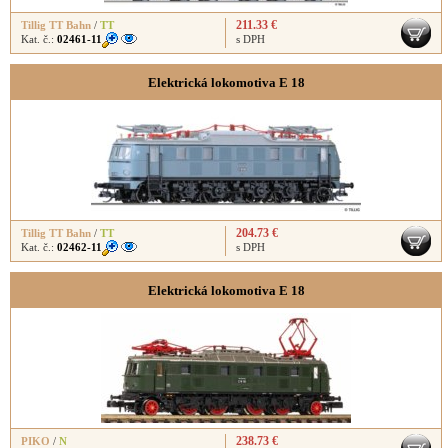
211.33 €
Tillig TT Bahn
/
TT
Kat. č.:
02461-11
s DPH
Elektrická lokomotiva E 18
204.73 €
Tillig TT Bahn
/
TT
Kat. č.:
02462-11
s DPH
Elektrická lokomotiva E 18
238.73 €
PIKO
/
N