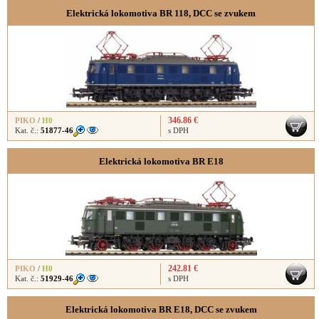
Elektrická lokomotiva BR 118, DCC se zvukem
346.86 €
PIKO
/
H0
Kat. č.:
51877-46
s DPH
Elektrická lokomotiva BR E18
242.81 €
PIKO
/
H0
Kat. č.:
51929-46
s DPH
Elektrická lokomotiva BR E18, DCC se zvukem