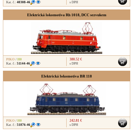
Kat. č.:
40308-46
s DPH
Elektrická lokomotiva Rh 1018, DCC sezvukem
380.52 €
PIKO
/
H0
Kat. č.:
51144-46
s DPH
Elektrická lokomotiva BR 118
242.81 €
PIKO
/
H0
Kat. č.:
51876-46
s DPH