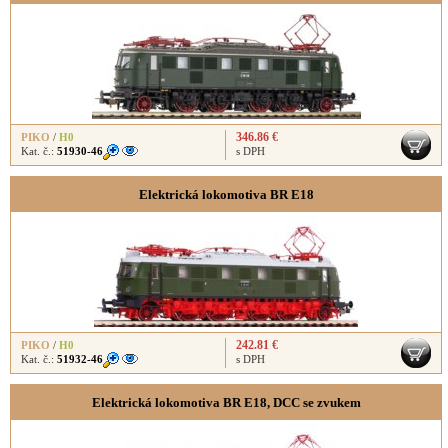
346.86 €
PIKO
/
H0
Kat. č.:
51930-46
s DPH
Elektrická lokomotiva BR E18
242.81 €
PIKO
/
H0
Kat. č.:
51932-46
s DPH
Elektrická lokomotiva BR E18, DCC se zvukem