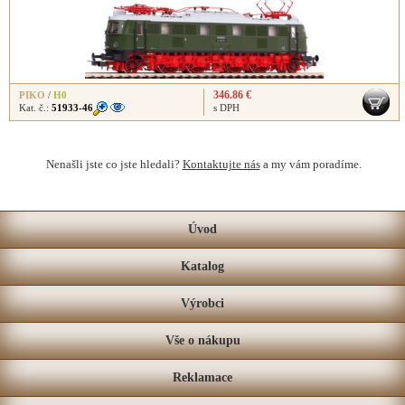
346.86 €
PIKO
/
H0
Kat. č.:
51933-46
s DPH
Nenašli jste co jste hledali?
Kontaktujte nás
a my vám poradíme.
Úvod
Katalog
Výrobci
Vše o nákupu
Reklamace