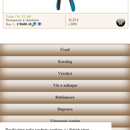
Faller
/
N
,
TT
,
H0
11.25 €
Dostupnost:
k objednání
Kat. č.:
170688-28
s DPH
Úvod
Katalog
Výrobci
Vše o nákupu
Reklamace
Doprava
Věrnostní systém
Používáme naše soubory cookies a i třetích stran,