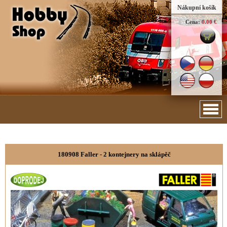
Nákupní košík
Cena:
0.00 €
180908 Faller - 2 kontejnery na sklápěč