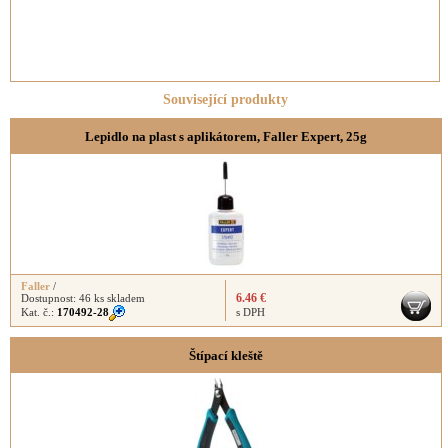
Související produkty
Lepidlo na plast s aplikátorem, Faller Expert, 25g
Faller
/
6.46 €
Dostupnost:
46 ks skladem
Kat. č.:
170492-28
s DPH
Štípací kleště