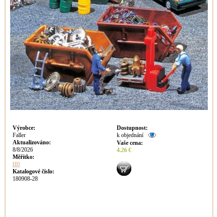
Výrobce
:
Dostupnost
:
Faller
k objednání
Aktualizováno
:
Vaše cena
:
8/8/2026
4.26 €
Měřítko:
H0
Katalogové číslo:
180908-28