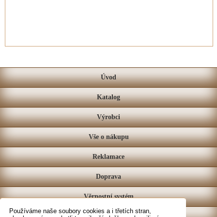
Úvod
Katalog
Výrobci
Vše o nákupu
Reklamace
Doprava
Věrnostní systém
Používáme naše soubory cookies a i třetích stran,
Prodejna