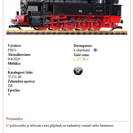
Výrobce
:
Dostupnost
:
PIKO
k objednání
Aktualizováno
:
Vaše cena
:
8/4/2026
1,377.99 €
Měřítko:
G
Katalogové číslo:
37251-46
Železniční správa:
DR
Epocha:
V
Poznámka:
U poštovného je účtován extra příplatek za nadměrný rozměr nebo hmotnost.