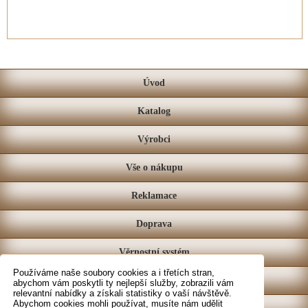
Úvod
Katalog
Výrobci
Vše o nákupu
Reklamace
Doprava
Věrnostní systém
Používáme naše soubory cookies a i třetích stran,
Prodejna
abychom vám poskytli ty nejlepší služby, zobrazili vám
relevantní nabídky a získali statistiky o vaší návštěvě.
Abychom cookies mohli používat, musíte nám udělit