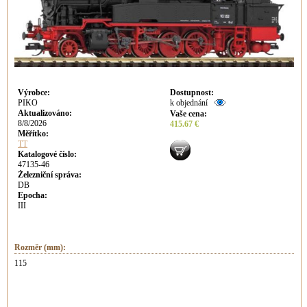
Výrobce
:
Dostupnost
:
PIKO
k objednání
Aktualizováno
:
Vaše cena
:
8/8/2026
415.67 €
Měřítko:
TT
Katalogové číslo:
47135-46
Železniční správa:
DB
Epocha:
III
Rozměr (mm):
115