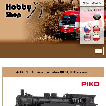
Nákupní košík
Cena:
0.00 €
47133 PIKO - Parní lokomotiva BR 93, DCC se zvukem