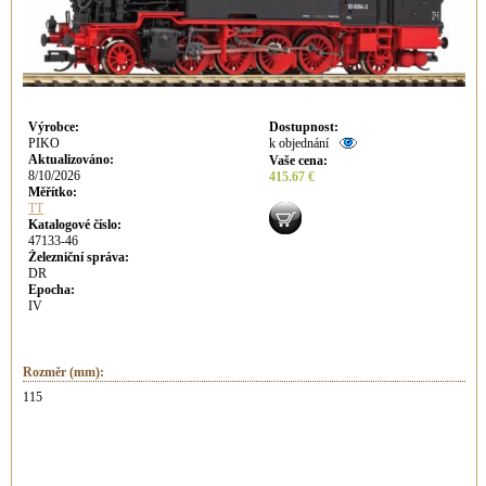
Výrobce
:
Dostupnost
:
PIKO
k objednání
Aktualizováno
:
Vaše cena
:
8/10/2026
415.67 €
Měřítko:
TT
Katalogové číslo:
47133-46
Železniční správa:
DR
Epocha:
IV
Rozměr (mm):
115