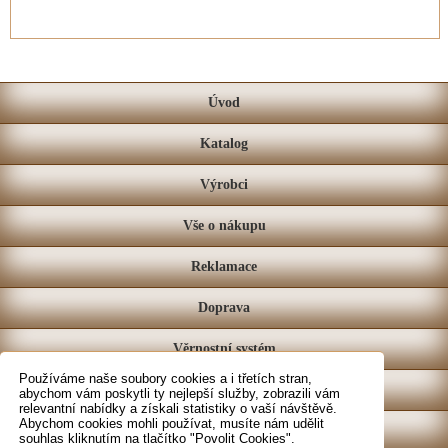
Úvod
Katalog
Výrobci
Vše o nákupu
Reklamace
Doprava
Věrnostní systém
Používáme naše soubory cookies a i třetích stran,
Prodejna
abychom vám poskytli ty nejlepší služby, zobrazili vám
relevantní nabídky a získali statistiky o vaší návštěvě.
Abychom cookies mohli používat, musíte nám udělit
Kontakt
souhlas kliknutím na tlačítko "Povolit Cookies".