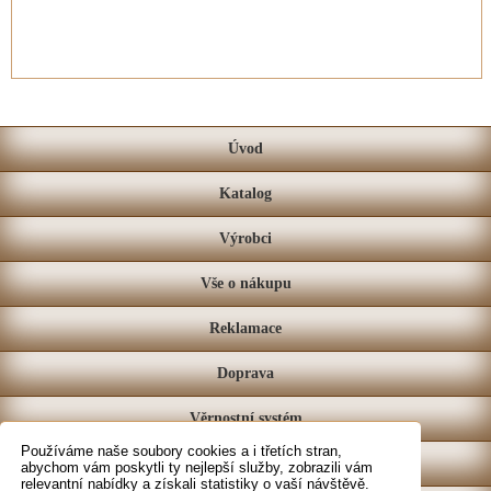
Úvod
Katalog
Výrobci
Vše o nákupu
Reklamace
Doprava
Věrnostní systém
Používáme naše soubory cookies a i třetích stran,
Prodejna
abychom vám poskytli ty nejlepší služby, zobrazili vám
relevantní nabídky a získali statistiky o vaší návštěvě.