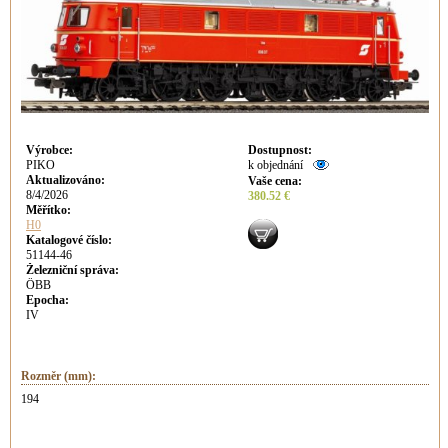
Výrobce
:
Dostupnost
:
PIKO
k objednání
Aktualizováno
:
Vaše cena
:
8/4/2026
380.52 €
Měřítko:
H0
Katalogové číslo:
51144-46
Železniční správa:
ÖBB
Epocha:
IV
Rozměr (mm):
194