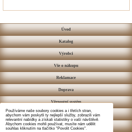
Úvod
Katalog
Výrobci
Vše o nákupu
Reklamace
Doprava
Věrnostní systém
Používáme naše soubory cookies a i třetích stran,
Prodejna
abychom vám poskytli ty nejlepší služby, zobrazili vám
relevantní nabídky a získali statistiky o vaší návštěvě.
Abychom cookies mohli používat, musíte nám udělit
Kontakt
souhlas kliknutím na tlačítko "Povolit Cookies".