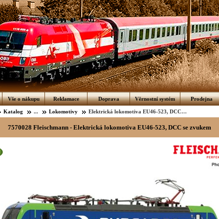
Vše o nákupu
Reklamace
Doprava
Věrnostní systém
Prodejna
Katalog
...
Lokomotivy
Elektrická lokomotiva EU46-523, DCC se zvukem
7570028 Fleischmann - Elektrická lokomotiva EU46-523, DCC se zvukem