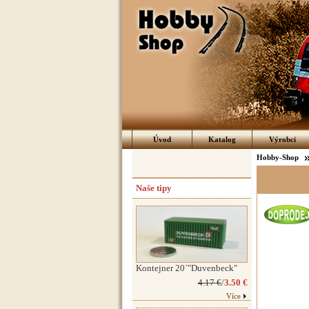
Úvod
Katalog
Výrobci
Hobby-Shop
Naše tipy
Kontejner 20´"Duvenbeck"
4.17 €
/
3.50 €
Více