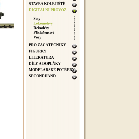
STAVBA KOLEJIŠTĚ
DIGITÁLNÍ PROVOZ
Sety
Lokomotivy
Dekodéry
Příslušenství
Vozy
PRO ZAČÁTEČNÍKY
FIGURKY
LITERATURA
DÍLY A DOPLŇKY
MODELÁŘSKÉ POTŘEBY
SECONDHAND