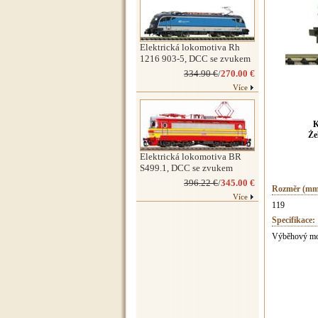
Elektrická lokomotiva Rh
1216 903-5, DCC se zvukem
334.90 €
/
270.00 €
Více
K
Že
Elektrická lokomotiva BR
S499.1, DCC se zvukem
396.22 €
/
345.00 €
Rozměr (mm
Více
119
Specifikace:
Výběhový mod