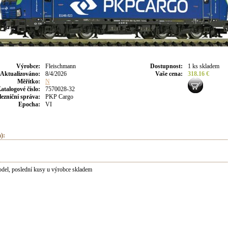
Výrobce
:
Fleischmann
Dostupnost
:
1 ks skladem
Aktualizováno
:
8/4/2026
Vaše cena
:
318.16 €
Měřítko:
N
atalogové číslo:
7570028-32
lezniční správa:
PKP Cargo
Epocha:
VI
):
el, poslední kusy u výrobce skladem